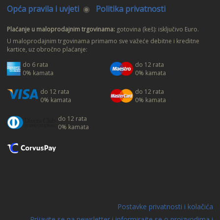
Opća pravila i uvjeti
◉
Politika privatnosti
Plaćanje u maloprodajnim trgovinama:
gotovina (keš): isključivo Euro.
U maloprodajnim trgovinama primamo sve važeće debitne i kreditne
kartice, uz obročno plaćanje:
do 6 rata
do 12 rata
0% kamata
0% kamata
do 12 rata
do 12 rata
0% kamata
0% kamata
do 12 rata
0% kamata
Postavke privatnosti i kolačića
Prijavite se na newsletter i informirajte se o proizvodima i