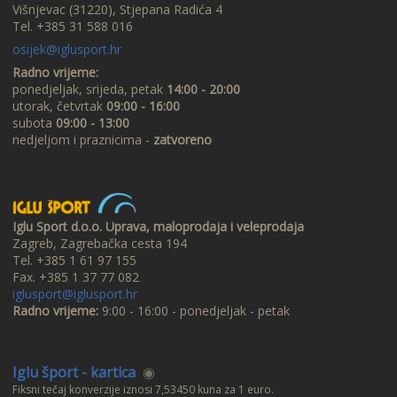
Višnjevac (31220), Stjepana Radića 4
Tel. +385 31 588 016
osijek@iglusport.hr
Radno vrijeme:
ponedjeljak, srijeda, petak
14:00 - 20:00
utorak, četvrtak
09:00 - 16:00
subota
09:00 - 13:00
nedjeljom i praznicima -
zatvoreno
Iglu Sport d.o.o. Uprava, maloprodaja i veleprodaja
Zagreb, Zagrebačka cesta 194
Tel. +385 1 61 97 155
Fax. +385 1 37 77 082
iglusport@iglusport.hr
Radno vrijeme:
9:00 - 16:00 - ponedjeljak - petak
Iglu šport - kartica
◉
Fiksni tečaj konverzije iznosi 7,53450 kuna za 1 euro.