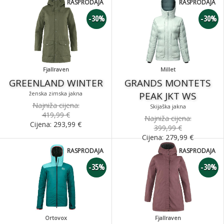
RASPRODAJA
RASPRODAJA
-30%
-30%
Fjallraven
Millet
GREENLAND WINTER
GRANDS MONTETS
ženska zimska jakna
PEAK JKT WS
Najniža cijena:
Skijaška jakna
419,99 €
Najniža cijena:
Cijena:
293,99
€
399,99 €
Cijena:
279,99
€
RASPRODAJA
RASPRODAJA
-35%
-30%
Ortovox
Fjallraven