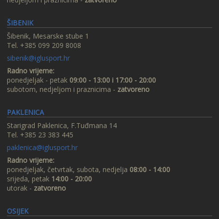
ŠIBENIK
Šibenik, Mesarske stube 1
Tel. +385 099 209 8008
sibenik@iglusport.hr
Radno vrijeme:
ponedjeljak - petak
09:00 - 13:00 i 17:00 - 20:00
subotom, nedjeljom i praznicima -
zatvoreno
PAKLENICA
Starigrad Paklenica, F.Tuđmana 14
Tel. +385 23 383 445
paklenica@iglusport.hr
Radno vrijeme:
ponedjeljak, četvrtak, subota, nedjelja
08:00 - 14:00
srijeda, petak
14:00 - 20:00
utorak -
zatvoreno
OSIJEK