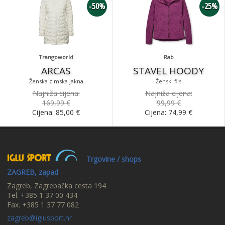
-50%
-25%
Trangoworld
Rab
ARCAS
STAVEL HOODY
Ženska zimska jakna
Ženski flis
Najniža cijena:
Najniža cijena:
169,99 €
99,99 €
Cijena:
85,00
€
Cijena:
74,99
€
Trgovine / shops
ZAGREB, zapad
Zagreb, Zagrebačka cesta 194
Tel. +385 1 37 00 434
Fax. +385 1 37 77 082
zagreb@iglusport.hr