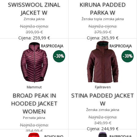
SWISSWOOL ZINAL
KIRUNA PADDED
JACKET W
PARKA W
Zimska jakna
Ženska topla zimska jakna
Najniža cijena:
Najniža cijena:
399,99 €
379,99 €
Cijena:
259,99
€
Cijena:
265,99
€
RASPRODAJA
RASPRODAJA
-30%
-30%
Mammut
Fjallraven
BROAD PEAK IN
STINA PADDED JACKET
HOODED JACKET
W
WOMEN
Ženska zimska jakna
Najniža cijena:
Pernata jakna
349,99 €
Najniža cijena:
Cijena:
244,99
€
354,99 €
Cijena:
248,49
€
POVOLJNO
RASPRODAJA