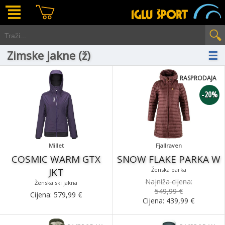
Zimske jakne (ž)
☰
RASPRODAJA
-20%
Millet
Fjallraven
COSMIC WARM GTX
SNOW FLAKE PARKA W
JKT
Ženska parka
Najniža cijena:
Ženska ski jakna
549,99 €
Cijena:
579,99
€
Cijena:
439,99
€