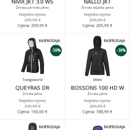
NIVIX JKT 3.0 WS
NALLO JKT
Ženska pernata jakna
Ženska skijaška jakna
Najniža cijena:
Najniža cijena:
299,99 €
299,99 €
Cijena:
209,99
€
Cijena:
209,99
€
RASPRODAJA
RASPRODAJA
-50%
-30%
Trangoworld
Millet
QUEYRAS DR
BOSSONS 100 HD W
Zimska jakna
Ženska jakna
Najniža cijena:
Najniža cijena:
299,99 €
269,99 €
Cijena:
150,00
€
Cijena:
188,99
€
RASPRODAJA
RASPRODAJA