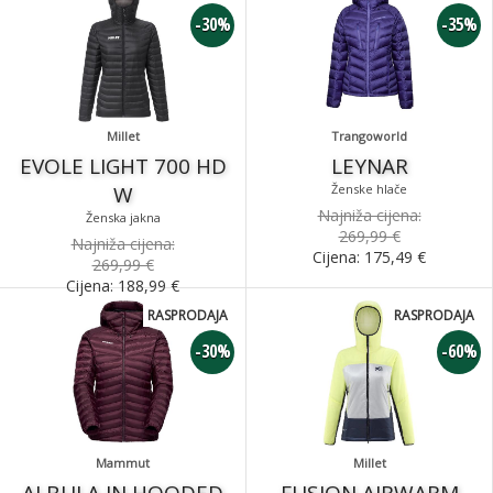
-30%
-35%
Millet
Trangoworld
EVOLE LIGHT 700 HD
LEYNAR
W
Ženske hlače
Najniža cijena:
Ženska jakna
269,99 €
Najniža cijena:
Cijena:
175,49
€
269,99 €
Cijena:
188,99
€
RASPRODAJA
RASPRODAJA
-30%
-60%
Mammut
Millet