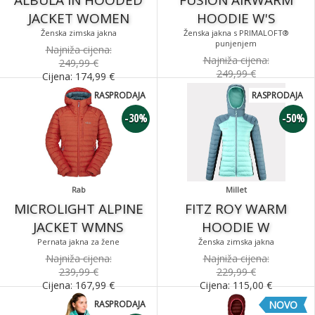
ALBULA IN HOODED
FUSION AIRWARM
JACKET WOMEN
HOODIE W'S
Ženska zimska jakna
Ženska jakna s PRIMALOFT®
punjenjem
Najniža cijena:
Najniža cijena:
249,99 €
249,99 €
Cijena:
174,99
€
Cijena:
100,00
€
RASPRODAJA
RASPRODAJA
-30%
-50%
Rab
Millet
MICROLIGHT ALPINE
FITZ ROY WARM
JACKET WMNS
HOODIE W
Pernata jakna za žene
Ženska zimska jakna
Najniža cijena:
Najniža cijena:
239,99 €
229,99 €
Cijena:
167,99
€
Cijena:
115,00
€
RASPRODAJA
NOVO