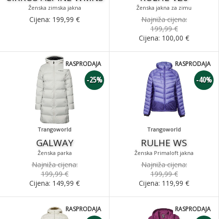
Ženska zimska jakna
Ženska jakna za zimu
Cijena:
199,99
€
Najniža cijena:
199,99 €
Cijena:
100,00
€
RASPRODAJA
RASPRODAJA
-25%
-40%
Trangoworld
Trangoworld
GALWAY
RULHE WS
Ženska parka
Ženska Primaloft jakna
Najniža cijena:
Najniža cijena:
199,99 €
199,99 €
Cijena:
149,99
€
Cijena:
119,99
€
RASPRODAJA
RASPRODAJA