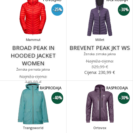
-25%
-30%
Mammut
Millet
BROAD PEAK IN
BREVENT PEAK JKT WS
HOODED JACKET
Ženska zimska jakna
Najniža cijena:
WOMEN
329,99 €
Ženska pernata jakna
Cijena:
230,99
€
Najniža cijena:
349,99 €
Cijena:
262,49
€
RASPRODAJA
RASPRODAJA
-40%
-30%
Trangoworld
Ortovox