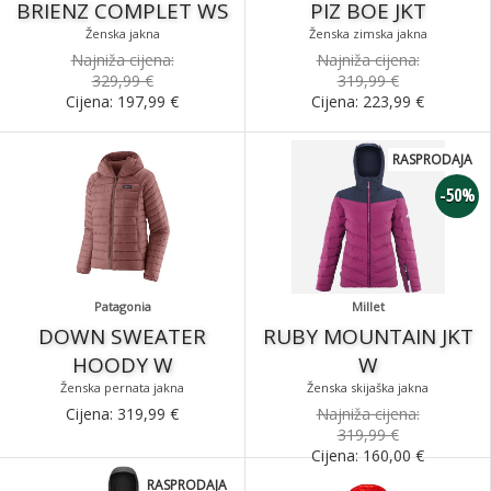
BRIENZ COMPLET WS
PIZ BOE JKT
Ženska jakna
Ženska zimska jakna
Najniža cijena:
Najniža cijena:
329,99 €
319,99 €
Cijena:
197,99
€
Cijena:
223,99
€
RASPRODAJA
-50%
Patagonia
Millet
DOWN SWEATER
RUBY MOUNTAIN JKT
HOODY W
W
Ženska pernata jakna
Ženska skijaška jakna
Cijena:
319,99
€
Najniža cijena:
319,99 €
Cijena:
160,00
€
RASPRODAJA