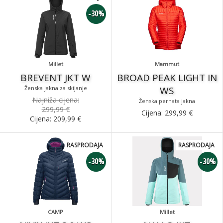
-30%
Millet
Mammut
BREVENT JKT W
BROAD PEAK LIGHT IN
Ženska jakna za skijanje
WS
Najniža cijena:
Ženska pernata jakna
299,99 €
Cijena:
299,99
€
Cijena:
209,99
€
RASPRODAJA
RASPRODAJA
-30%
-30%
CAMP
Millet