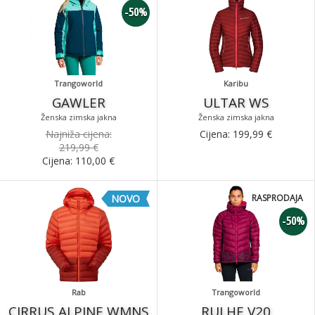
-50%
Trangoworld
Karibu
GAWLER
ULTAR WS
Ženska zimska jakna
Ženska zimska jakna
Najniža cijena:
Cijena:
199,99
€
219,99 €
Cijena:
110,00
€
NOVO
RASPRODAJA
-50%
Rab
Trangoworld
CIRRUS ALPINE WMNS
RULHE V20