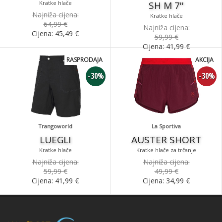
Kratke hlače
SH M 7''
Najniža cijena:
Kratke hlače
64,99 €
Najniža cijena:
Cijena:
45,49
€
59,99 €
Cijena:
41,99
€
RASPRODAJA
AKCIJA
-30%
-30%
Trangoworld
La Sportiva
LUEGLI
AUSTER SHORT
Kratke hlače
Kratke hlače za trčanje
Najniža cijena:
Najniža cijena:
59,99 €
49,99 €
Cijena:
41,99
€
Cijena:
34,99
€