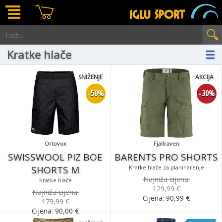
Kratke hlače
☰
SNIŽENJE
AKCIJA
-50%
-30%
Ortovox
Fjallraven
SWISSWOOL PIZ BOE
BARENTS PRO SHORTS
SHORTS M
Kratke hlače za planinarenje
Najniža cijena:
Kratke hlače
129,99 €
Najniža cijena:
Cijena:
90,99
€
179,99 €
Cijena:
90,00
€