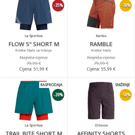
-35%
-30%
La Sportiva
Karibu
FLOW 5" SHORT M
RAMBLE
Kratke hlače za trčanje
Kratke hlače
Najniža cijena:
Najniža cijena:
79,99 €
79,99 €
Cijena:
51,99
€
Cijena:
55,99
€
RASPRODAJA
SNIŽENJE
-20%
-50%
La Sportiva
Ortovox
TRAIL BITE SHORT M
AFFINITY SHORTS