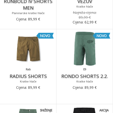
RUNBOLD IV SHORTS
VEZUV
MEN
Kratke hlače
Najniža cijena:
Planinarske kratke hlače
89,99 €
Cijena:
89,99
€
Cijena:
62,99
€
NOVO
NOVO
Rab
E9
RADIUS SHORTS
RONDO SHORTS 2.2.
Kratke hlače
Kratke hlače
Cijena:
89,99
€
Cijena:
89,99
€
SNIŽENJE
AKCIJA