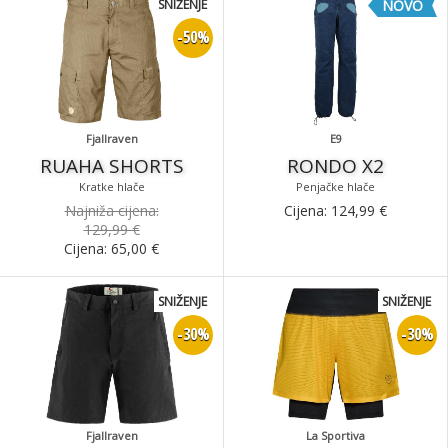
SNIŽENJE
NOVO
-50%
Fjallraven
E9
RUAHA SHORTS
RONDO X2
Kratke hlače
Penjačke hlače
Najniža cijena:
Cijena:
124,99
€
129,99 €
Cijena:
65,00
€
SNIŽENJE
SNIŽENJE
-30%
-30%
Fjallraven
La Sportiva