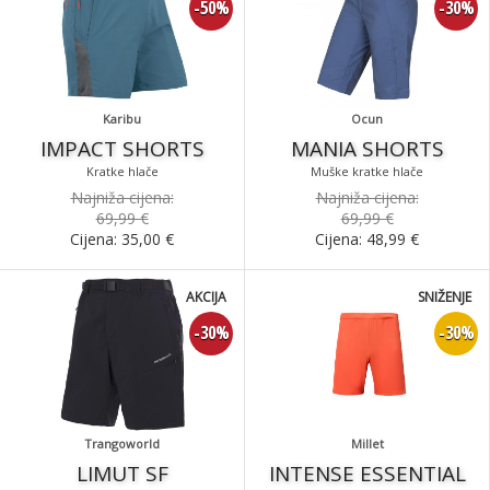
-50%
-30%
Karibu
Ocun
IMPACT SHORTS
MANIA SHORTS
Kratke hlače
Muške kratke hlače
Najniža cijena:
Najniža cijena:
69,99 €
69,99 €
Cijena:
35,00
€
Cijena:
48,99
€
AKCIJA
SNIŽENJE
-30%
-30%
Trangoworld
Millet
LIMUT SF
INTENSE ESSENTIAL