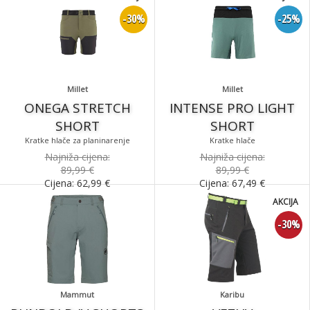
-30%
-25%
Millet
Millet
ONEGA STRETCH
INTENSE PRO LIGHT
SHORT
SHORT
Kratke hlače za planinarenje
Kratke hlače
Najniža cijena:
Najniža cijena:
89,99 €
89,99 €
Cijena:
62,99
€
Cijena:
67,49
€
AKCIJA
-30%
Mammut
Karibu