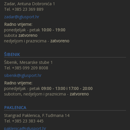
Zadar, Antuna Dobronića 1
Tel. +385 23 369 889
zadar@iglusport.hr
Radno vrijeme:
ponedjeljak - petak
10:00 - 19:00
subota
zatvoreno
nedjeljom i praznicima -
zatvoreno
ŠIBENIK
Šibenik, Mesarske stube 1
Tel. +385 099 209 8008
sibenik@iglusport.hr
Radno vrijeme:
ponedjeljak - petak
09:00 - 13:00 i 17:00 - 20:00
subotom, nedjeljom i praznicima -
zatvoreno
PAKLENICA
Starigrad Paklenica, F.Tuđmana 14
Tel. +385 23 383 445
paklenica@iglusport.hr