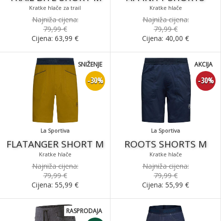
Kratke hlače za trail
Kratke hlače
Najniža cijena:
Najniža cijena:
79,99 €
79,99 €
Cijena:
63,99
€
Cijena:
40,00
€
SNIŽENJE
AKCIJA
-30%
-30%
La Sportiva
La Sportiva
FLATANGER SHORT M
ROOTS SHORTS M
Kratke hlače
Kratke hlače
Najniža cijena:
Najniža cijena:
79,99 €
79,99 €
Cijena:
55,99
€
Cijena:
55,99
€
RASPRODAJA