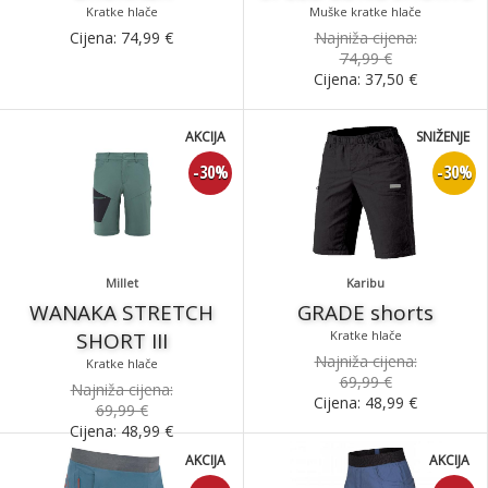
Kratke hlače
Muške kratke hlače
Cijena:
74,99
€
Najniža cijena:
74,99 €
Cijena:
37,50
€
AKCIJA
SNIŽENJE
-30%
-30%
Millet
Karibu
WANAKA STRETCH
GRADE shorts
SHORT III
Kratke hlače
Najniža cijena:
Kratke hlače
69,99 €
Najniža cijena:
Cijena:
48,99
€
69,99 €
Cijena:
48,99
€
AKCIJA
AKCIJA