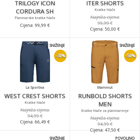
TRILOGY ICON
ITER SHORTS
CORDURA SH
Kratke hlače
Najniža cijena:
Planinarske kratke hlače
99,99 €
Cijena:
99,99
€
Cijena:
50,00
€
SNIŽENJE
SNIŽENJE
-30%
-50%
La Sportiva
Mammut
WEST CREST SHORTS
RUNBOLD SHORTS
Kratke hlače
MEN
Najniža cijena:
Kratke hlače za planinarenje
94,99 €
Najniža cijena:
Cijena:
66,49
€
94,99 €
Cijena:
47,50
€
SNIŽENJE
POVOLJNO