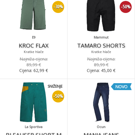
-30%
-50%
E9
Mammut
KROC FLAX
TAMARO SHORTS
Kratke hlače
Kratke hlače
Najniža cijena:
Najniža cijena:
89,99 €
89,99 €
Cijena:
62,99
€
Cijena:
45,00
€
SNIŽENJE
NOVO
-50%
La Sportiva
Ocun