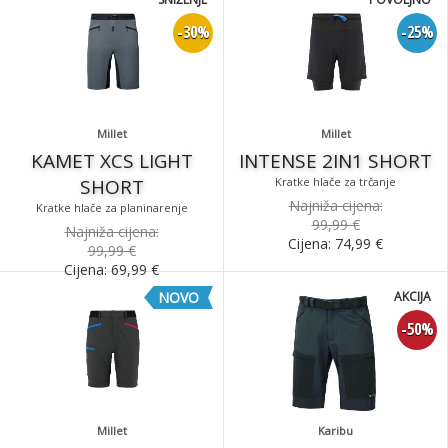
-30%
-25%
Millet
Millet
KAMET XCS LIGHT
INTENSE 2IN1 SHORT
SHORT
Kratke hlače za trčanje
Najniža cijena:
Kratke hlače za planinarenje
99,99 €
Najniža cijena:
Cijena:
74,99
€
99,99 €
Cijena:
69,99
€
NOVO
AKCIJA
-50%
Millet
Karibu