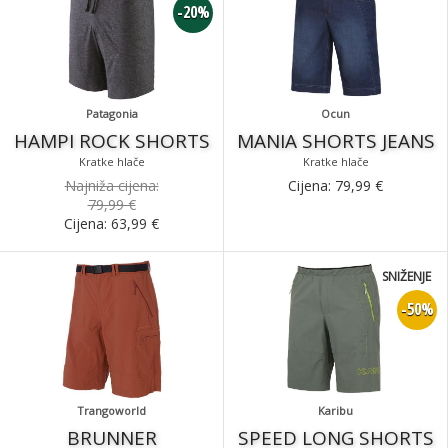
-20%
Patagonia
Ocun
HAMPI ROCK SHORTS
MANIA SHORTS JEANS
Kratke hlače
Kratke hlače
Najniža cijena:
Cijena:
79,99
€
79,99 €
Cijena:
63,99
€
SNIŽENJE
-50%
Trangoworld
Karibu
BRUNNER
SPEED LONG SHORTS