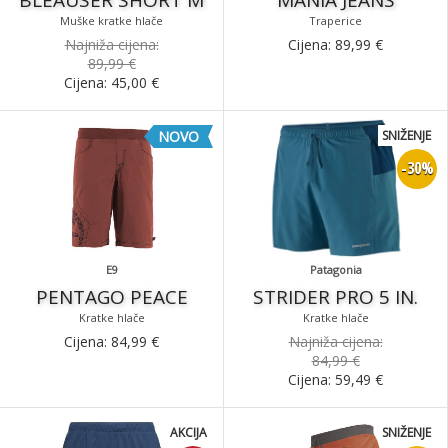
BLEAUSER SHORT M
MANIA JEANS
Muške kratke hlače
Traperice
Najniža cijena:
Cijena:
89,99
€
89,99 €
Cijena:
45,00
€
NOVO
SNIŽENJE
-30%
E9
Patagonia
PENTAGO PEACE
STRIDER PRO 5 IN.
Kratke hlače
Kratke hlače
Cijena:
84,99
€
Najniža cijena:
84,99 €
Cijena:
59,49
€
AKCIJA
SNIŽENJE