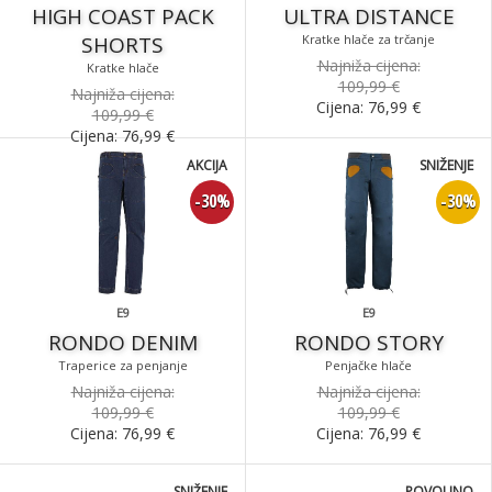
HIGH COAST PACK
ULTRA DISTANCE
SHORTS
Kratke hlače za trčanje
Najniža cijena:
Kratke hlače
109,99 €
Najniža cijena:
Cijena:
76,99
€
109,99 €
Cijena:
76,99
€
AKCIJA
SNIŽENJE
-30%
-30%
E9
E9
RONDO DENIM
RONDO STORY
Traperice za penjanje
Penjačke hlače
Najniža cijena:
Najniža cijena:
109,99 €
109,99 €
Cijena:
76,99
€
Cijena:
76,99
€
SNIŽENJE
POVOLJNO