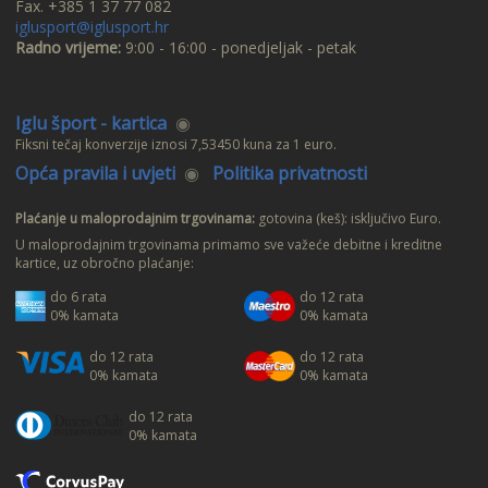
Fax. +385 1 37 77 082
iglusport@iglusport.hr
Radno vrijeme:
9:00 - 16:00 - ponedjeljak - petak
Iglu šport - kartica
◉
Fiksni tečaj konverzije iznosi 7,53450 kuna za 1 euro.
Opća pravila i uvjeti
◉
Politika privatnosti
Plaćanje u maloprodajnim trgovinama:
gotovina (keš): isključivo Euro.
U maloprodajnim trgovinama primamo sve važeće debitne i kreditne
kartice, uz obročno plaćanje:
do 6 rata
do 12 rata
0% kamata
0% kamata
do 12 rata
do 12 rata
0% kamata
0% kamata
do 12 rata
0% kamata