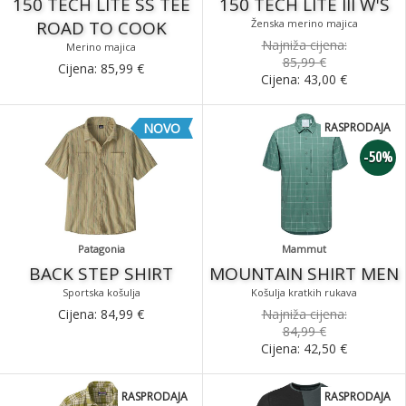
150 TECH LITE SS TEE
150 TECH LITE III W'S
ROAD TO COOK
Ženska merino majica
Najniža cijena:
Merino majica
85,99 €
Cijena:
85,99
€
Cijena:
43,00
€
NOVO
RASPRODAJA
-50%
Patagonia
Mammut
BACK STEP SHIRT
MOUNTAIN SHIRT MEN
Sportska košulja
Košulja kratkih rukava
Cijena:
84,99
€
Najniža cijena:
84,99 €
Cijena:
42,50
€
RASPRODAJA
RASPRODAJA