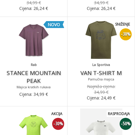
34,99 €
34,99 €
Cijena:
26,24
€
Cijena:
26,24
€
NOVO
SNIŽENJE
-30%
Rab
La Sportiva
STANCE MOUNTAIN
VAN T-SHIRT M
PEAK
Pamučna majica
Najniža cijena:
Majica kratkih rukava
34,99 €
Cijena:
34,99
€
Cijena:
24,49
€
AKCIJA
RASPRODAJA
-30%
-50%