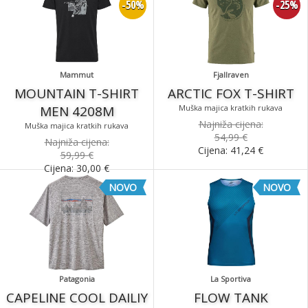
-50%
-25%
Mammut
Fjallraven
MOUNTAIN T-SHIRT
ARCTIC FOX T-SHIRT
MEN 4208M
Muška majica kratkih rukava
Najniža cijena:
Muška majica kratkih rukava
54,99 €
Najniža cijena:
Cijena:
41,24
€
59,99 €
Cijena:
30,00
€
NOVO
NOVO
Patagonia
La Sportiva
CAPELINE COOL DAILIY
FLOW TANK