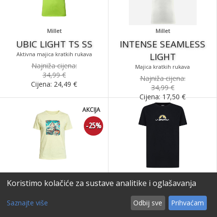
Millet
Millet
UBIC LIGHT TS SS
INTENSE SEAMLESS
Aktivna majica kratkih rukava
LIGHT
Najniža cijena:
Majica kratkih rukava
34,99 €
Najniža cijena:
Cijena:
24,49
€
34,99 €
Cijena:
17,50
€
AKCIJA
-25%
Trangoworld
La Sportiva
Koristimo kolačiće za sustave analitike i oglašavanja
WARNICK
BRAND TEE
Majica kratkih rukava
Muška majica kratkih rukava
Saznajte više
Odbij sve
Prihvaćam
Najniža cijena:
Cijena:
29,99
€