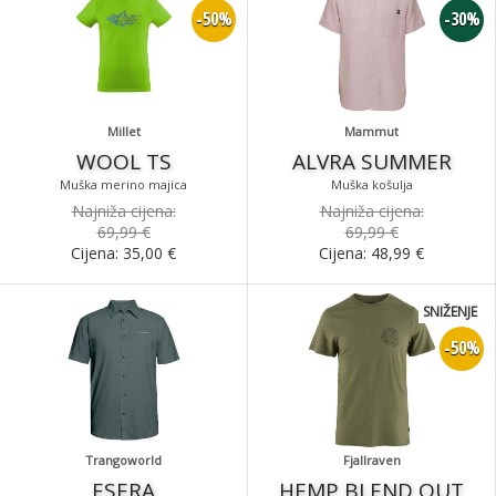
-50%
-30%
Millet
Mammut
WOOL TS
ALVRA SUMMER
Muška merino majica
Muška košulja
Najniža cijena:
Najniža cijena:
69,99 €
69,99 €
Cijena:
35,00
€
Cijena:
48,99
€
SNIŽENJE
-50%
Trangoworld
Fjallraven
ESERA
HEMP BLEND OUT