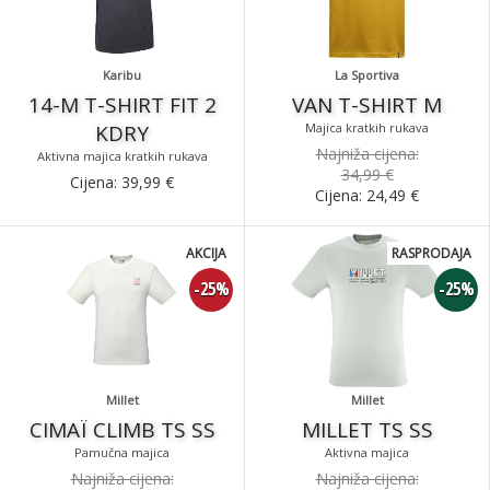
Karibu
La Sportiva
14-M T-SHIRT FIT 2
VAN T-SHIRT M
KDRY
Majica kratkih rukava
Najniža cijena:
Aktivna majica kratkih rukava
34,99 €
Cijena:
39,99
€
Cijena:
24,49
€
AKCIJA
RASPRODAJA
-25%
-25%
Millet
Millet
CIMAÏ CLIMB TS SS
MILLET TS SS
Pamučna majica
Aktivna majica
Najniža cijena:
Najniža cijena: