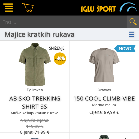
Majice kratkih rukava
☰
SNIŽENJE
NOVO
-40%
Fjallraven
Ortovox
ABISKO TREKKING
150 COOL CLIMB-VIBE
SHIRT SS
Merino majica
Cijena:
89,99
€
Muška košulja kratkih rukava
Najniža cijena:
119,99 €
Cijena:
71,99
€