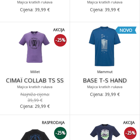
Majica kratkih rukava
Majica kratkih rukava
Cijena:
39,99
€
Cijena:
39,99
€
AKCIJA
NOVO
-25%
Millet
Mammut
CIMAÏ COLLAB TS SS
BASE T-S HAND
Majica kratkih rukava
Majica kratkih rukava
Najniža cijena:
Cijena:
39,99
€
39,99 €
Cijena:
29,99
€
RASPRODAJA
AKCIJA
-25%
-25%