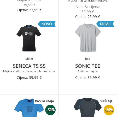
Muška majica kratkih rukava
39,99 €
Najniža cijena:
Cijena:
27,99
€
39,99 €
Cijena:
25,99
€
NOVO
NOVO
Millet
Rab
SENECA TS SS
SONIC TEE
Majica kratkih rukava za planinarenje
Aktivna majica
Cijena:
39,99
€
Cijena:
39,99
€
RASPRODAJA
SNIŽENJE
-30%
-50%