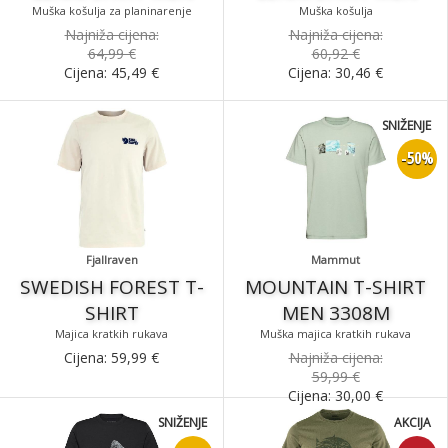
Muška košulja za planinarenje
Muška košulja
Najniža cijena:
Najniža cijena:
64,99 €
60,92 €
Cijena:
45,49
€
Cijena:
30,46
€
SNIŽENJE
-50%
Fjallraven
Mammut
SWEDISH FOREST T-
MOUNTAIN T-SHIRT
SHIRT
MEN 3308M
Majica kratkih rukava
Muška majica kratkih rukava
Cijena:
59,99
€
Najniža cijena:
59,99 €
Cijena:
30,00
€
SNIŽENJE
AKCIJA