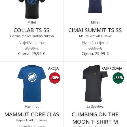
Millet
Millet
COLLAB TS SS
CIMAÏ SUMMIT TS SS
Aktivna majica kratkih rukava
Majica kratkih rukava
Najniža cijena:
Najniža cijena:
39,99 €
39,99 €
Cijena:
29,99
€
Cijena:
29,99
€
AKCIJA
RASPRODAJA
-30%
-35%
Mammut
La Sportiva
MAMMUT CORE CLAS
CLIMBING ON THE
Majica kratkih rukava
MOON T-SHIRT M
Najniža cijena: