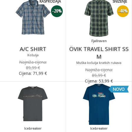
RASPRODAJA
SNIŽENJE
-20%
-40%
Fjallraven
A/C SHIRT
ÖVIK TRAVEL SHIRT SS
Košulja
M
Najniža cijena:
Muška košulja kratkih rukava
89,99 €
Najniža cijena:
Cijena:
71,99
€
89,99 €
Cijena:
53,99
€
NOVO
Icebreaker
Icebreaker