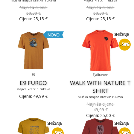
Muška majica kratkih rukava
Majica kratkih rukava
Najniža cijena:
Najniža cijena:
50,30 €
50,30 €
Cijena:
25,15
€
Cijena:
25,15
€
NOVO
SNIŽENJE
-50%
E9
Fjallraven
E9 FURGO
WALK WITH NATURE T
Majica kratkih rukava
SHIRT
Cijena:
49,99
€
Muška majica kratkih rukava
Najniža cijena:
49,99 €
Cijena:
25,00
€
SNIŽENJE
SNIŽENJE
-50%
-50%