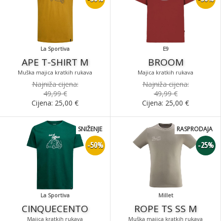
La Sportiva
E9
APE T-SHIRT M
BROOM
Muška majica kratkih rukava
Majica kratkih rukava
Najniža cijena:
Najniža cijena:
49,99 €
49,99 €
Cijena:
25,00
€
Cijena:
25,00
€
SNIŽENJE
RASPRODAJA
-50%
-25%
La Sportiva
Millet
CINQUECENTO
ROPE TS SS M
Majica kratkih rukava
Muška majica kratkih rukava