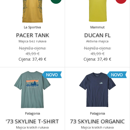
La Sportiva
Mammut
PACER TANK
DUCAN FL
Majica bez rukava
Aktivna majica
Najniža cijena:
Najniža cijena:
49,99 €
49,99 €
Cijena:
37,49
€
Cijena:
37,49
€
NOVO
NOVO
Patagonia
Patagonia
'73 SKYLINE T-SHIRT
73 SKYLINE ORGANIC
Majica kratkih rukava
Majica kratkih rukava