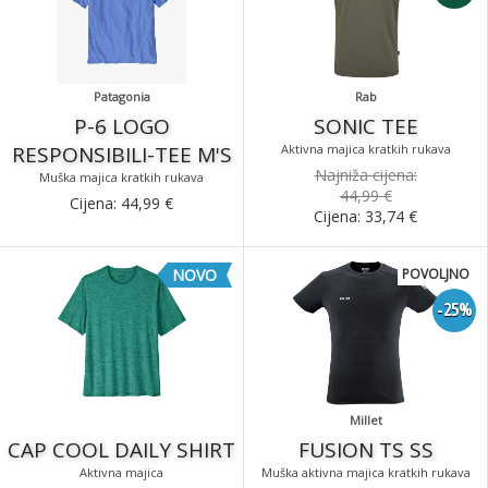
Patagonia
Rab
P-6 LOGO
SONIC TEE
RESPONSIBILI-TEE M'S
Aktivna majica kratkih rukava
Najniža cijena:
Muška majica kratkih rukava
44,99 €
Cijena:
44,99
€
Cijena:
33,74
€
NOVO
POVOLJNO
-25%
Millet
CAP COOL DAILY SHIRT
FUSION TS SS
Aktivna majica
Muška aktivna majica kratkih rukava