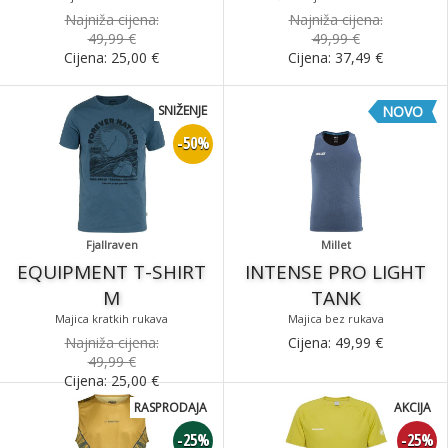
Najniža cijena:
Najniža cijena:
49,99 €
49,99 €
Cijena:
25,00
€
Cijena:
37,49
€
SNIŽENJE
NOVO
-50%
Fjallraven
Millet
EQUIPMENT T-SHIRT
INTENSE PRO LIGHT
M
TANK
Majica kratkih rukava
Majica bez rukava
Najniža cijena:
Cijena:
49,99
€
49,99 €
Cijena:
25,00
€
RASPRODAJA
AKCIJA
-25%
-25%