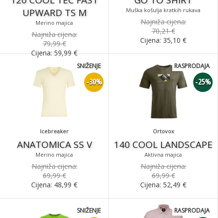
120 COOL TEC FAST
GO TO SHIRT
UPWARD TS M
Muška košulja kratkih rukava
Najniža cijena:
Merino majica
70,21 €
Najniža cijena:
Cijena:
35,10
€
79,99 €
Cijena:
59,99
€
SNIŽENJE
RASPRODAJA
-30%
-25%
Icebreaker
Ortovox
ANATOMICA SS V
140 COOL LANDSCAPE
Merino majica
Aktivna majica
Najniža cijena:
Najniža cijena:
69,99 €
69,99 €
Cijena:
48,99
€
Cijena:
52,49
€
SNIŽENJE
RASPRODAJA