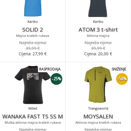
Karibu
Karibu
SOLID 2
ATOM 3 t-shirt
Majica kratkih rukava
Aktivna majica
Najniža cijena:
Najniža cijena:
39,99 €
39,99 €
Cijena:
27,99
€
Cijena:
20,00
€
RASPRODAJA
SNIŽENJE
-25%
-50%
Millet
Trangoworld
WANAKA FAST TS SS M
MOYSALEN
Muška aktivna majica kratkih rukava
Aktivna majica kratkih rukava
Najniža cijena:
Najniža cijena: