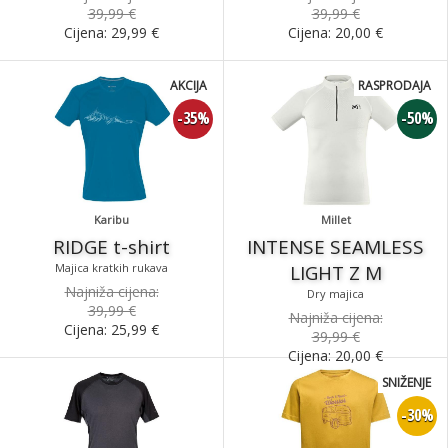
39,99 €
39,99 €
Cijena:
29,99
€
Cijena:
20,00
€
AKCIJA
RASPRODAJA
-35%
-50%
Karibu
Millet
RIDGE t-shirt
INTENSE SEAMLESS
Majica kratkih rukava
LIGHT Z M
Najniža cijena:
Dry majica
39,99 €
Najniža cijena:
Cijena:
25,99
€
39,99 €
Cijena:
20,00
€
SNIŽENJE
-30%