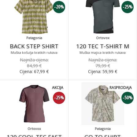
-20%
-25%
Patagonia
Ortovox
BACK STEP SHIRT
120 TEC T-SHIRT M
Muška košulja kratkih rukava
Muška majica kratkih rukava
Najniža cijena:
Najniža cijena:
84,99 €
79,99 €
Cijena:
67,99
€
Cijena:
59,99
€
AKCIJA
RASPRODAJA
-25%
-50%
Ortovox
Patagonia