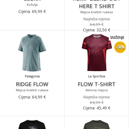
Košulja
HERE T SHIRT
Cijena:
69,99
€
Majica kratkih rukava
Najniža cijena:
64,99 €
Cijena:
32,50
€
SNIŽENJE
-30%
Patagonia
La Sportiva
RIDGE FLOW
FLOW T-SHIRT
Majica kratkih rukava
Aktivna majica
Cijena:
64,99
€
Najniža cijena:
64,99 €
Cijena:
45,49
€