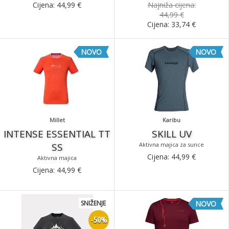
Cijena:
44,99
€
Najniža cijena:
44,99 €
Cijena:
33,74
€
NOVO
NOVO
Millet
Karibu
INTENSE ESSENTIAL TT
SKILL UV
SS
Aktivna majica za sunce
Cijena:
44,99
€
Aktivna majica
Cijena:
44,99
€
SNIŽENJE
NOVO
-50%