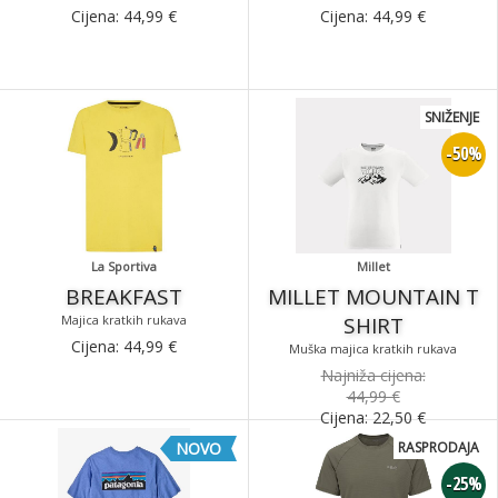
Cijena:
44,99
€
Cijena:
44,99
€
SNIŽENJE
-50%
La Sportiva
Millet
BREAKFAST
MILLET MOUNTAIN T
Majica kratkih rukava
SHIRT
Cijena:
44,99
€
Muška majica kratkih rukava
Najniža cijena:
44,99 €
Cijena:
22,50
€
NOVO
RASPRODAJA
-25%