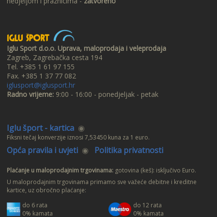
nedjeljom i praznicima -
zatvoreno
Iglu Sport d.o.o. Uprava, maloprodaja i veleprodaja
Zagreb, Zagrebačka cesta 194
Tel. +385 1 61 97 155
Fax. +385 1 37 77 082
iglusport@iglusport.hr
Radno vrijeme:
9:00 - 16:00 - ponedjeljak - petak
Iglu šport - kartica
◉
Fiksni tečaj konverzije iznosi 7,53450 kuna za 1 euro.
Opća pravila i uvjeti
◉
Politika privatnosti
Plaćanje u maloprodajnim trgovinama:
gotovina (keš): isključivo Euro.
U maloprodajnim trgovinama primamo sve važeće debitne i kreditne
kartice, uz obročno plaćanje:
do 6 rata
do 12 rata
0% kamata
0% kamata