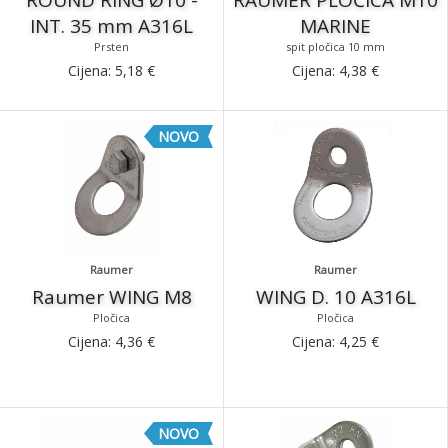
ROUND RING Ø10 -
RAUMER PLOČICA M10
INT. 35 mm A316L
MARINE
Prsten
spit pločica 10 mm
Cijena:
5,18
€
Cijena:
4,38
€
NOVO
Raumer
Raumer
Raumer WING M8
WING D. 10 A316L
Pločica
Pločica
Cijena:
4,36
€
Cijena:
4,25
€
NOVO