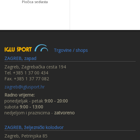
Pločica sedlasta
Trgovine / shops
ZAGREB, zapad
Zagreb, Zagrebačka cesta 194
Tel. +385 1 37 00 434
Fax. +385 1 37 77 082
zagreb@iglusport.hr
Radno vrijeme:
ponedjeljak - petak
9:00 - 20:00
subota
9:00 - 13:00
nedjeljom i praznicima -
zatvoreno
ZAGREB, željeznički kolodvor
Zagreb, Petrinjska 85