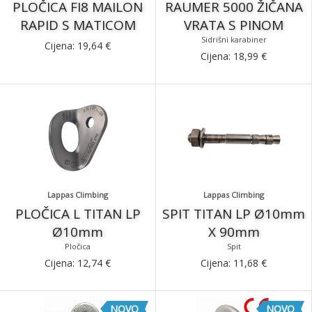
PLOČICA FI8 MAILON
RAUMER 5000 ŽIČANA
RAPID S MATICOM
VRATA S PINOM
Sidrišni karabiner
Cijena:
19,64
€
Cijena:
18,99
€
Lappas Climbing
Lappas Climbing
PLOČICA L TITAN LP
SPIT TITAN LP Ø10mm
Ø10mm
X 90mm
Pločica
Spit
Cijena:
12,74
€
Cijena:
11,68
€
NOVO
NOVO