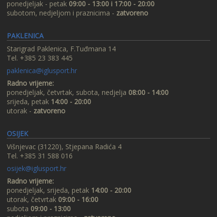
ponedjeljak - petak
09:00 - 13:00 i 17:00 - 20:00
subotom, nedjeljom i praznicima -
zatvoreno
PAKLENICA
Starigrad Paklenica, F.Tuđmana 14
Tel. +385 23 383 445
paklenica@iglusport.hr
Radno vrijeme:
ponedjeljak, četvrtak, subota, nedjelja
08:00 - 14:00
srijeda, petak
14:00 - 20:00
utorak -
zatvoreno
OSIJEK
Višnjevac (31220), Stjepana Radića 4
Tel. +385 31 588 016
osijek@iglusport.hr
Radno vrijeme:
ponedjeljak, srijeda, petak
14:00 - 20:00
utorak, četvrtak
09:00 - 16:00
subota
09:00 - 13:00