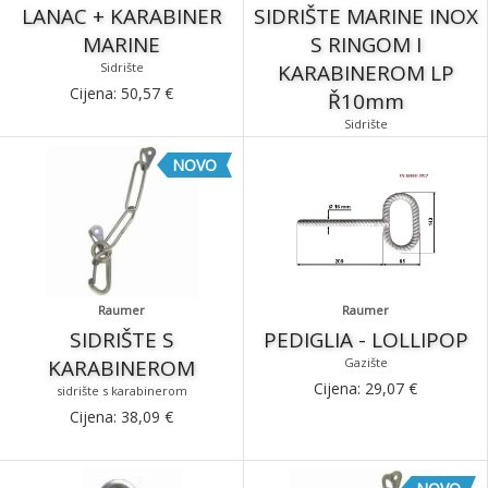
LANAC + KARABINER
SIDRIŠTE MARINE INOX
MARINE
S RINGOM I
Sidrište
KARABINEROM LP
Cijena:
50,57
€
Ř10mm
Sidrište
Cijena:
49,99
€
NOVO
Raumer
Raumer
SIDRIŠTE S
PEDIGLIA - LOLLIPOP
KARABINEROM
Gazište
Cijena:
29,07
€
sidrište s karabinerom
Cijena:
38,09
€