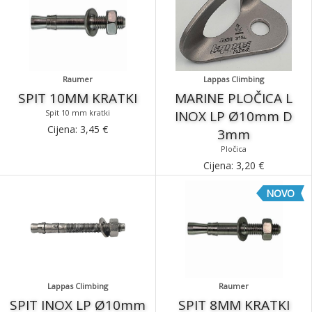
Raumer
Lappas Climbing
SPIT 10MM KRATKI
MARINE PLOČICA L
Spit 10 mm kratki
INOX LP Ø10mm D
Cijena:
3,45
€
3mm
Pločica
Cijena:
3,20
€
NOVO
Lappas Climbing
Raumer
SPIT INOX LP Ø10mm
SPIT 8MM KRATKI