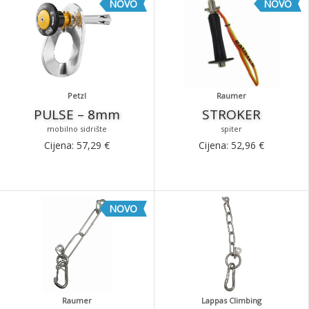
NOVO
NOVO
Petzl
Raumer
PULSE – 8mm
STROKER
mobilno sidrište
spiter
Cijena:
57,29
€
Cijena:
52,96
€
NOVO
Raumer
Lappas Climbing