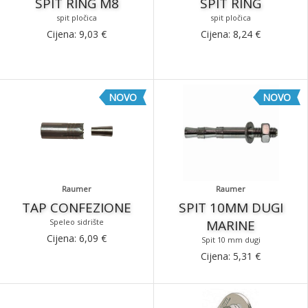
SPIT RING M8
SPIT RING
spit pločica
spit pločica
Cijena:
9,03
€
Cijena:
8,24
€
NOVO
NOVO
Raumer
Raumer
TAP CONFEZIONE
SPIT 10MM DUGI
Speleo sidrište
MARINE
Cijena:
6,09
€
Spit 10 mm dugi
Cijena:
5,31
€