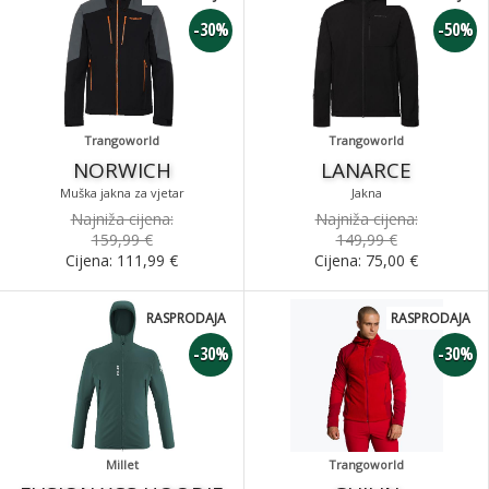
-30%
-50%
Trangoworld
Trangoworld
NORWICH
LANARCE
Muška jakna za vjetar
Jakna
Najniža cijena:
Najniža cijena:
159,99 €
149,99 €
Cijena:
111,99
€
Cijena:
75,00
€
RASPRODAJA
RASPRODAJA
-30%
-30%
Millet
Trangoworld