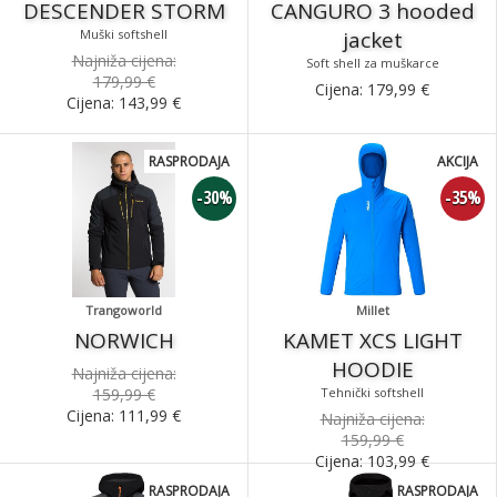
DESCENDER STORM
CANGURO 3 hooded
Muški softshell
jacket
Najniža cijena:
Soft shell za muškarce
179,99 €
Cijena:
179,99
€
Cijena:
143,99
€
RASPRODAJA
AKCIJA
-30%
-35%
Trangoworld
Millet
NORWICH
KAMET XCS LIGHT
HOODIE
Najniža cijena:
159,99 €
Tehnički softshell
Cijena:
111,99
€
Najniža cijena:
159,99 €
Cijena:
103,99
€
RASPRODAJA
RASPRODAJA