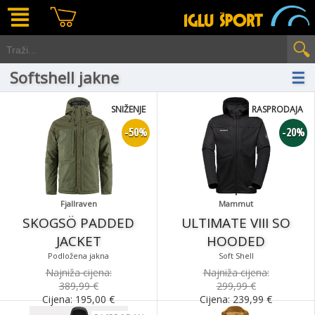
Softshell jakne
☰
SNIŽENJE
RASPRODAJA
-50%
-20%
Fjallraven
Mammut
SKOGSÖ PADDED
ULTIMATE VIII SO
JACKET
HOODED
Podložena jakna
Soft Shell
Najniža cijena:
Najniža cijena:
389,99 €
299,99 €
Cijena:
195,00
€
Cijena:
239,99
€