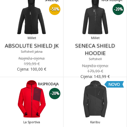
-50%
-20%
Millet
Millet
ABSOLUTE SHIELD JK
SENECA SHIELD
Softshell jakna
HOODIE
Najniža cijena:
Softshell
199,99 €
Najniža cijena:
Cijena:
100,00
€
179,99 €
Cijena:
143,99
€
RASPRODAJA
NOVO
-20%
La Sportiva
Karibu