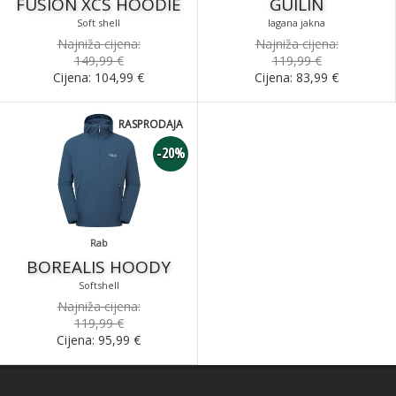
FUSION XCS HOODIE
GUILIN
Soft shell
lagana jakna
Najniža cijena:
Najniža cijena:
149,99 €
119,99 €
Cijena:
104,99
€
Cijena:
83,99
€
RASPRODAJA
-20%
Rab
BOREALIS HOODY
Softshell
Najniža cijena:
119,99 €
Cijena:
95,99
€