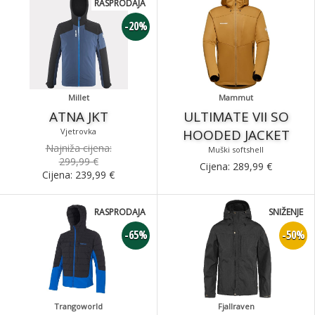
RASPRODAJA
-20%
Millet
Mammut
ATNA JKT
ULTIMATE VII SO
Vjetrovka
HOODED JACKET
Najniža cijena:
Muški softshell
299,99 €
Cijena:
289,99
€
Cijena:
239,99
€
RASPRODAJA
SNIŽENJE
-65%
-50%
Trangoworld
Fjallraven