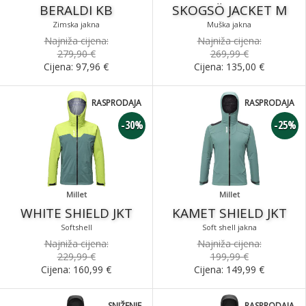
BERALDI KB
SKOGSÖ JACKET M
Zimska jakna
Muška jakna
Najniža cijena:
Najniža cijena:
279,90 €
269,99 €
Cijena:
97,96
€
Cijena:
135,00
€
RASPRODAJA
RASPRODAJA
-30%
-25%
Millet
Millet
WHITE SHIELD JKT
KAMET SHIELD JKT
Softshell
Soft shell jakna
Najniža cijena:
Najniža cijena:
229,99 €
199,99 €
Cijena:
160,99
€
Cijena:
149,99
€
SNIŽENJE
RASPRODAJA