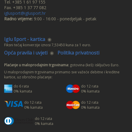
Tel. +385 1 61 97 155
Fax. +385 1 37 77 082
iglusport@iglusport.hr
Radno vrijeme:
9:00 - 16:00 - ponedjeljak - petak
Iglu šport - kartica
◉
Fiksni tečaj konverzije iznosi 7,53450 kuna za 1 euro.
Opća pravila i uvjeti
◉
Politika privatnosti
Plaćanje u maloprodajnim trgovinama:
gotovina (keš): isključivo Euro.
U maloprodajnim trgovinama primamo sve važeće debitne i kreditne
kartice, uz obročno plaćanje:
do 6 rata
do 12 rata
0% kamata
0% kamata
do 12 rata
do 12 rata
0% kamata
0% kamata
do 12 rata
0% kamata