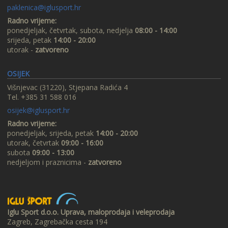
paklenica@iglusport.hr
Radno vrijeme:
ponedjeljak, četvrtak, subota, nedjelja
08:00 - 14:00
srijeda, petak
14:00 - 20:00
utorak -
zatvoreno
OSIJEK
Višnjevac (31220), Stjepana Radića 4
Tel. +385 31 588 016
osijek@iglusport.hr
Radno vrijeme:
ponedjeljak, srijeda, petak
14:00 - 20:00
utorak, četvrtak
09:00 - 16:00
subota
09:00 - 13:00
nedjeljom i praznicima -
zatvoreno
Iglu Sport d.o.o. Uprava, maloprodaja i veleprodaja
Zagreb, Zagrebačka cesta 194