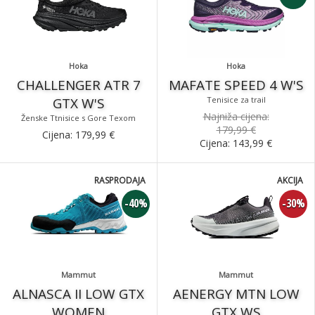
Hoka
Hoka
CHALLENGER ATR 7
MAFATE SPEED 4 W'S
GTX W'S
Tenisice za trail
Najniža cijena:
Ženske Ttnisice s Gore Texom
179,99 €
Cijena:
179,99
€
Cijena:
143,99
€
RASPRODAJA
AKCIJA
-40%
-30%
Mammut
Mammut
ALNASCA II LOW GTX
AENERGY MTN LOW
WOMEN
GTX WS