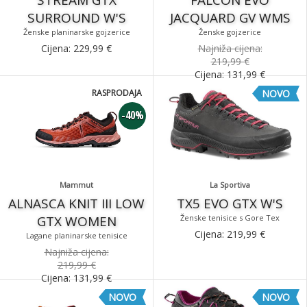
STREAM GTX
FALCON EVO
SURROUND W'S
JACQUARD GV WMS
Ženske planinarske gojzerice
Ženske gojzerice
Cijena:
229,99
€
Najniža cijena:
219,99 €
Cijena:
131,99
€
RASPRODAJA
NOVO
-40%
Mammut
La Sportiva
ALNASCA KNIT III LOW
TX5 EVO GTX W'S
GTX WOMEN
Ženske tenisice s Gore Tex
Cijena:
219,99
€
Lagane planinarske tenisice
Najniža cijena:
219,99 €
Cijena:
131,99
€
NOVO
NOVO