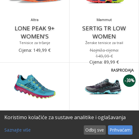
Altra
Mammut
LONE PEAK 9+
SERTIG TR LOW
WOMEN'S
WOMEN
Tenisice za trčanje
Ženske tenisice za trail
Cijena:
149,99
€
Najniža cijena:
149,99 €
Cijena:
89,99
€
RASPRODAJA
-30%
La Sportiva
Mammut
Koristimo kolačiće za sustave analitike i oglašavanja
HELIOS III WOMAN
SERTIG II LOW GTX
Ženske tenisice za trčanje
Tenisice za trčanje
Saznajte više
Odbij sve
Prihvaćam
Cijena:
149,99
€
Najniža cijena: