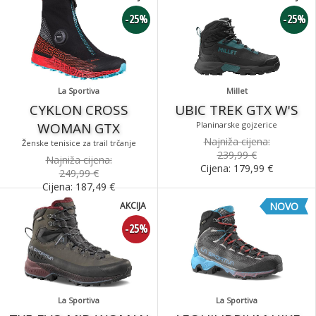
-25%
-25%
La Sportiva
Millet
CYKLON CROSS
UBIC TREK GTX W'S
WOMAN GTX
Planinarske gojzerice
Najniža cijena:
Ženske tenisice za trail trčanje
239,99 €
Najniža cijena:
Cijena:
179,99
€
249,99 €
Cijena:
187,49
€
AKCIJA
NOVO
-25%
La Sportiva
La Sportiva