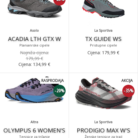
Asolo
La Sportiva
ACADIA LTH GTX W
TX GUIDE WS
Planianrske cipele
Pristupne cipele
Najniža cijena:
Cijena:
179,99
€
179,99 €
Cijena:
134,99
€
RASPRODAJA
AKCIJA
-20%
-35%
Altra
La Sportiva
OLYMPUS 6 WOMEN'S
PRODIGIO MAX W'S
Tenisice za trčanje
Ženske tenisice za trail