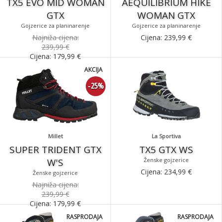
TX5 EVO MID WOMAN
AEQUILIBRIUM HIKE
GTX
WOMAN GTX
Gojzerice za planinarenje
Gojzerice za planinarenje
Najniža cijena:
Cijena:
239,99
€
239,99 €
Cijena:
179,99
€
AKCIJA
-25%
Millet
La Sportiva
SUPER TRIDENT GTX
TX5 GTX WS
W'S
Ženske gojzerice
Cijena:
234,99
€
Ženske gojzerice
Najniža cijena:
239,99 €
Cijena:
179,99
€
RASPRODAJA
RASPRODAJA