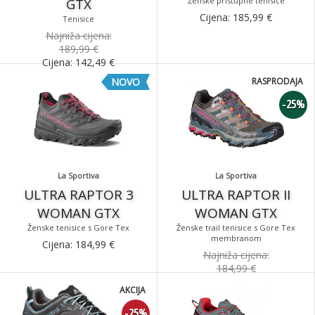
GTX
Ženske pristupne tenisice
Cijena:
185,99
€
Tenisice
Najniža cijena:
189,99 €
Cijena:
142,49
€
NOVO
RASPRODAJA
-25%
La Sportiva
La Sportiva
ULTRA RAPTOR 3
ULTRA RAPTOR II
WOMAN GTX
WOMAN GTX
Ženske tenisice s Gore Tex
Ženske trail tenisice s Gore Tex
membranom
Cijena:
184,99
€
Najniža cijena:
184,99 €
Cijena:
138,74
€
AKCIJA
-25%