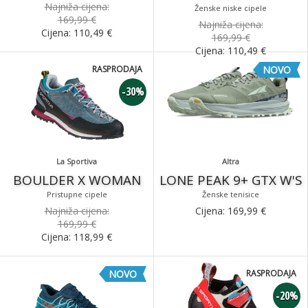
Najniža cijena:
Ženske niske cipele
169,99 €
Najniža cijena:
Cijena:
110,49
€
169,99 €
Cijena:
110,49
€
RASPRODAJA
NOVO
-30%
La Sportiva
Altra
BOULDER X WOMAN
LONE PEAK 9+ GTX W'S
Pristupne cipele
Ženske tenisice
Najniža cijena:
Cijena:
169,99
€
169,99 €
Cijena:
118,99
€
NOVO
RASPRODAJA
-20%