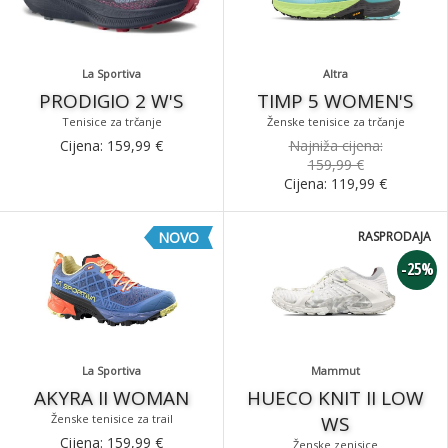
La Sportiva
Altra
PRODIGIO 2 W'S
TIMP 5 WOMEN'S
Tenisice za trčanje
Ženske tenisice za trčanje
Cijena:
159,99
€
Najniža cijena:
159,99 €
Cijena:
119,99
€
NOVO
RASPRODAJA
-25%
La Sportiva
Mammut
AKYRA II WOMAN
HUECO KNIT II LOW
Ženske tenisice za trail
WS
Cijena:
159,99
€
Ženske zenisice