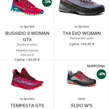
-30%
La Sportiva
La Sportiva
BUSHIDO II WOMAN
TX4 EVO WOMAN
GTX
Planinarske cipele
Cijena:
194,99
€
Ženske tenisice
Najniža cijena:
199,99 €
Cijena:
139,99
€
RASPRODAJA
-40%
La Sportiva
Asolo
TEMPESTA GTX
ELDO W'S