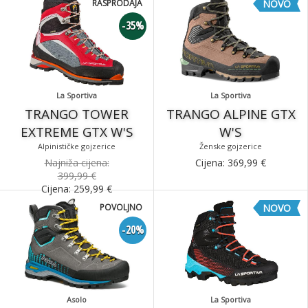
RASPRODAJA
NOVO
-35%
La Sportiva
La Sportiva
TRANGO TOWER
TRANGO ALPINE GTX
EXTREME GTX W'S
W'S
Alpinističke gojzerice
Ženske gojzerice
Najniža cijena:
Cijena:
369,99
€
399,99 €
Cijena:
259,99
€
POVOLJNO
NOVO
-20%
Asolo
La Sportiva