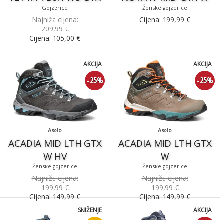
Gojzerice
Ženske gojzerice
Najniža cijena:
Cijena:
199,99
€
209,99 €
Cijena:
105,00
€
AKCIJA
AKCIJA
-25%
-25%
Asolo
Asolo
ACADIA MID LTH GTX
ACADIA MID LTH GTX
W HV
W
Ženske gojzerice
Ženske gojzerice
Najniža cijena:
Najniža cijena:
199,99 €
199,99 €
Cijena:
149,99
€
Cijena:
149,99
€
SNIŽENJE
AKCIJA