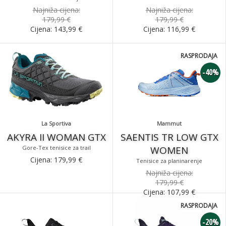
Najniža cijena:
Najniža cijena:
179,99 €
179,99 €
Cijena:
143,99
€
Cijena:
116,99
€
RASPRODAJA
-40%
La Sportiva
Mammut
AKYRA II WOMAN GTX
SAENTIS TR LOW GTX
Gore-Tex tenisice za trail
WOMEN
Cijena:
179,99
€
Tenisice za planinarenje
Najniža cijena:
179,99 €
Cijena:
107,99
€
RASPRODAJA
-20%