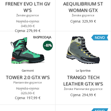
FRENEY EVO LTH GV
AEQUILIBRIUM ST
W'S
WOMAN GTX
Ženske gojzerice
Ženske gojzerice
Najniža cijena:
Cijena:
329,99
€
349,99 €
Cijena:
279,99
€
RASPRODAJA
NOVO
-40%
Garmont
La Sportiva
TOWER 2.0 GTX W'S
TRANGO TECH
Planianrske gojzerice
LEATHER GTX W'S
Najniža cijena:
Ženske Planinarske gojzerice
329,99 €
Cijena:
294,99
€
Cijena:
197,99
€