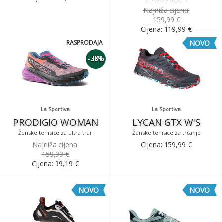
Najniža cijena:
159,99 €
Cijena:
119,99
€
RASPRODAJA
NOVO
-38%
La Sportiva
La Sportiva
PRODIGIO WOMAN
LYCAN GTX W'S
Ženske tenisice za ultra trail
Ženske tenisice za trčanje
Najniža cijena:
Cijena:
159,99
€
159,99 €
Cijena:
99,19
€
NOVO
NOVO