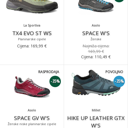
La Sportiva
Asolo
TX4 EVO ST WS
SPACE W'S
Planinarske cipele
Ženske
Cijena:
169,99
€
Najniža cijena:
169,99 €
Cijena:
110,49
€
RASPRODAJA
POVOLJNO
-35%
-35%
Asolo
Millet
SPACE GV W'S
HIKE UP LEATHER GTX
Ženske niske planinarske cipele
W'S