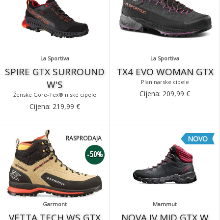
La Sportiva
La Sportiva
SPIRE GTX SURROUND
TX4 EVO WOMAN GTX
W'S
Planinarske cipele
Cijena:
209,99
€
Ženske Gore-Tex® niske cipele
Cijena:
219,99
€
RASPRODAJA
NOVO
-50%
Garmont
Mammut
VETTA TECH WS GTX
NOVA IV MID GTX W