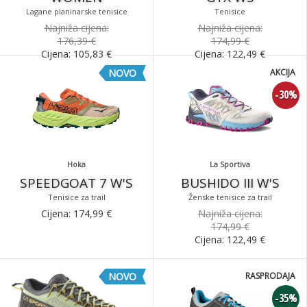
Lagane planinarske tenisice
Tenisice
Najniža cijena:
Najniža cijena:
176,39 €
174,99 €
Cijena:
105,83
€
Cijena:
122,49
€
NOVO
AKCIJA
-30%
Hoka
La Sportiva
SPEEDGOAT 7 W'S
BUSHIDO III W'S
Tenisice za trail
Ženske tenisice za trail
Cijena:
174,99
€
Najniža cijena:
174,99 €
Cijena:
122,49
€
NOVO
RASPRODAJA
-35%