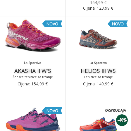
154,99 €
Cijena:
123,99
€
NOVO
NOVO
La Sportiva
La Sportiva
AKASHA II W'S
HELIOS III WS
Ženske tenisice za trčanje
Tenisice za trčanje
Cijena:
154,99
€
Cijena:
149,99
€
NOVO
RASPRODAJA
-40%