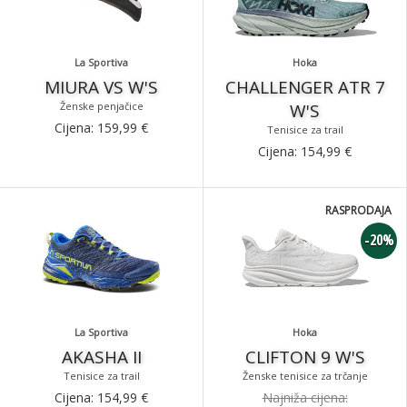
La Sportiva
Hoka
MIURA VS W'S
CHALLENGER ATR 7
Ženske penjačice
W'S
Cijena:
159,99
€
Tenisice za trail
Cijena:
154,99
€
RASPRODAJA
-20%
La Sportiva
Hoka
AKASHA II
CLIFTON 9 W'S
Tenisice za trail
Ženske tenisice za trčanje
Cijena:
154,99
€
Najniža cijena: