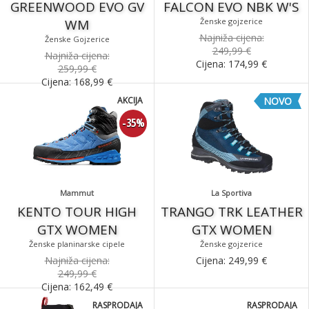
GREENWOOD EVO GV
FALCON EVO NBK W'S
WM
Ženske gojzerice
Najniža cijena:
Ženske Gojzerice
249,99 €
Najniža cijena:
Cijena:
174,99
€
259,99 €
Cijena:
168,99
€
AKCIJA
NOVO
-35%
Mammut
La Sportiva
KENTO TOUR HIGH
TRANGO TRK LEATHER
GTX WOMEN
GTX WOMEN
Ženske planinarske cipele
Ženske gojzerice
Najniža cijena:
Cijena:
249,99
€
249,99 €
Cijena:
162,49
€
RASPRODAJA
RASPRODAJA