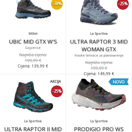
-30%
-25%
Millet
La Sportiva
UBIC MID GTX W'S
ULTRA RAPTOR 3 MID
Gojzerice
WOMAN GTX
Najniža cijena:
Visoke tenisice za planinarenje
199,99 €
Najniža cijena:
Cijena:
139,99
€
199,99 €
Cijena:
149,99
€
AKCIJA
NOVO
-25%
La Sportiva
La Sportiva
ULTRA RAPTOR II MID
PRODIGIO PRO WS