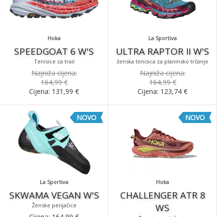
Hoka
La Sportiva
SPEEDGOAT 6 W'S
ULTRA RAPTOR II W'S
Tenisice za trail
ženska tenisica za planinsko trčanje
Najniža cijena:
Najniža cijena:
164,99 €
164,99 €
Cijena:
131,99
€
Cijena:
123,74
€
NOVO
NOVO
La Sportiva
Hoka
SKWAMA VEGAN W'S
CHALLENGER ATR 8
Ženske penjačice
WS
Cijena:
164,99
€