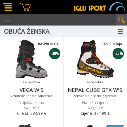
OBUĆA ŽENSKA
☰
RASPRODAJA
RASPRODAJA
-30%
-25%
La Sportiva
La Sportiva
VEGA W'S
NEPAL CUBE GTX W'S
Vrhunske Ženske pancerice
Ženske alpinističke gojzerice
Najniža cijena:
Najniža cijena:
549,99 €
499,99 €
Cijena:
384,99
€
Cijena:
374,99
€