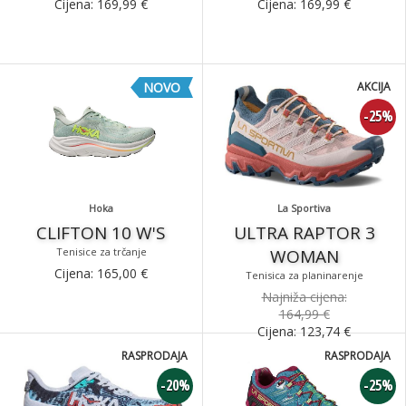
Cijena:
169,99
€
Cijena:
169,99
€
NOVO
AKCIJA
-25%
Hoka
La Sportiva
CLIFTON 10 W'S
ULTRA RAPTOR 3
Tenisice za trčanje
WOMAN
Cijena:
165,00
€
Tenisica za planinarenje
Najniža cijena:
164,99 €
Cijena:
123,74
€
RASPRODAJA
RASPRODAJA
-20%
-25%