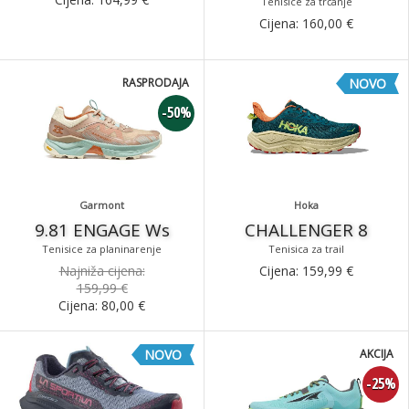
Tenisice za trčanje
Cijena:
160,00
€
RASPRODAJA
NOVO
-50%
Garmont
Hoka
9.81 ENGAGE Ws
CHALLENGER 8
Tenisice za planinarenje
Tenisica za trail
Najniža cijena:
Cijena:
159,99
€
159,99 €
Cijena:
80,00
€
NOVO
AKCIJA
-25%