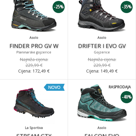
-25%
-35%
Asolo
Asolo
FINDER PRO GV W
DRIFTER I EVO GV
Planinarske gojzerice
Gojzerice
Najniža cijena:
Najniža cijena:
229,99 €
229,99 €
Cijena:
172,49
€
Cijena:
149,49
€
NOVO
RASPRODAJA
-40%
La Sportiva
Asolo