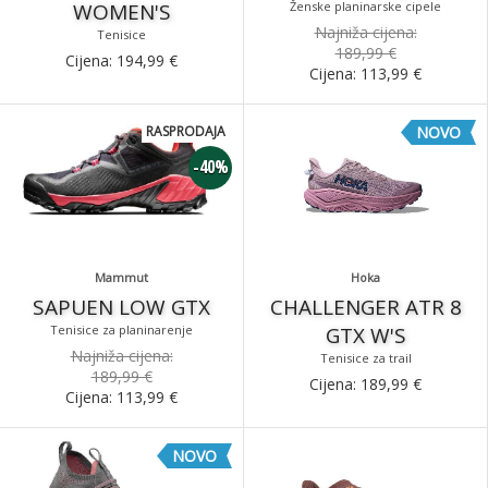
WOMEN'S
Ženske planinarske cipele
Najniža cijena:
Tenisice
189,99 €
Cijena:
194,99
€
Cijena:
113,99
€
RASPRODAJA
NOVO
-40%
Mammut
Hoka
SAPUEN LOW GTX
CHALLENGER ATR 8
Tenisice za planinarenje
GTX W'S
Najniža cijena:
Tenisice za trail
189,99 €
Cijena:
189,99
€
Cijena:
113,99
€
NOVO