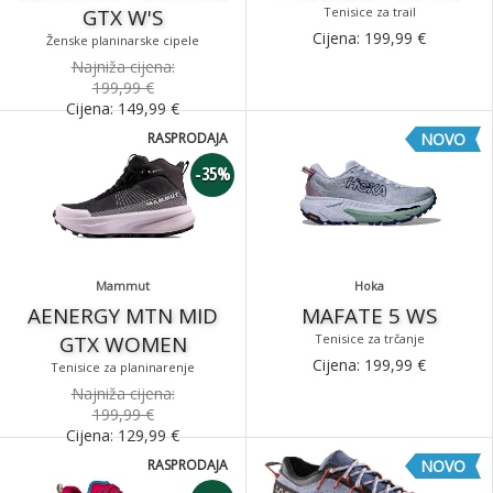
GTX W'S
Tenisice za trail
Cijena:
199,99
€
Ženske planinarske cipele
Najniža cijena:
199,99 €
Cijena:
149,99
€
RASPRODAJA
NOVO
-35%
Mammut
Hoka
AENERGY MTN MID
MAFATE 5 WS
GTX WOMEN
Tenisice za trčanje
Cijena:
199,99
€
Tenisice za planinarenje
Najniža cijena:
199,99 €
Cijena:
129,99
€
RASPRODAJA
NOVO