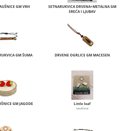
AUŠNICE GM VRH
SETNARUKVICA DRVENA+METALNA GM
SREĆA I LJUBAV
RUKVICA GM ŠUMA
DRVENE OGRLICE GM MACESEN
ŠNICE GM JAGODE
Little leaf
naušnice