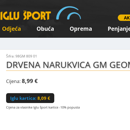
AK
Odjeća
Obuća
Oprema
Penjanj
Šifra: 98GM 809 01
DRVENA NARUKVICA GM GEO
8,99 €
Cijena:
Iglu kartica:
8,09 €
Cijena za vlasnike Iglu šport kartice -10% popusta