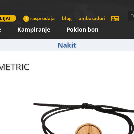
CIJA!
rasprodaja
blog
ambasadori
!
e
Kampiranje
Poklon bon
Nakit
METRIC