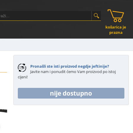
košarica je
prazna
Pronašli ste isti proizvod negdje jeftinije?
Javite nam i ponudit ćemo Vam proizvod po istoj
cijeni!
nije dostupno