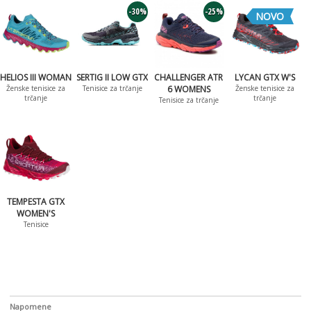
-30%
-25%
NOVO
HELIOS III WOMAN
SERTIG II LOW GTX
CHALLENGER ATR
LYCAN GTX W'S
Ženske tenisice za
Tenisice za trčanje
6 WOMENS
Ženske tenisice za
trčanje
trčanje
Tenisice za trčanje
TEMPESTA GTX
WOMEN'S
Tenisice
Napomene