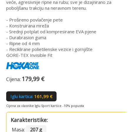
veće, agresivnije ripne na rubu; sve je dizajnirano za
poboljšanu trakciju na neravnom terenu.
- Prošireno povlačenje pete
- Konstruirana mreža
- Srednji potplat od kompresirane EVA pjene
- Durabrasion guma
- Ripne od 4 mm
- Reciklirane polietilenske vezice i gornjište
GORE-TEX Invisible Fit
179,99 €
Cijena:
Iglu kartica:
161,99 €
Cijena za vlasnike Iglu šport kartice -10% popusta
Karakteristike:
Masa:
207 g