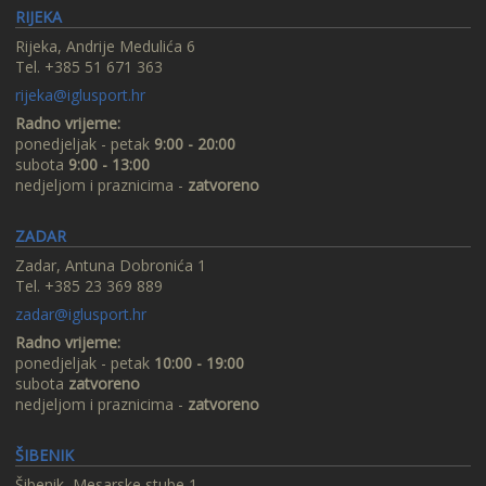
RIJEKA
Rijeka, Andrije Medulića 6
Tel. +385 51 671 363
rijeka@iglusport.hr
Radno vrijeme:
ponedjeljak - petak
9:00 - 20:00
subota
9:00 - 13:00
nedjeljom i praznicima -
zatvoreno
ZADAR
Zadar, Antuna Dobronića 1
Tel. +385 23 369 889
zadar@iglusport.hr
Radno vrijeme:
ponedjeljak - petak
10:00 - 19:00
subota
zatvoreno
nedjeljom i praznicima -
zatvoreno
ŠIBENIK
Šibenik, Mesarske stube 1