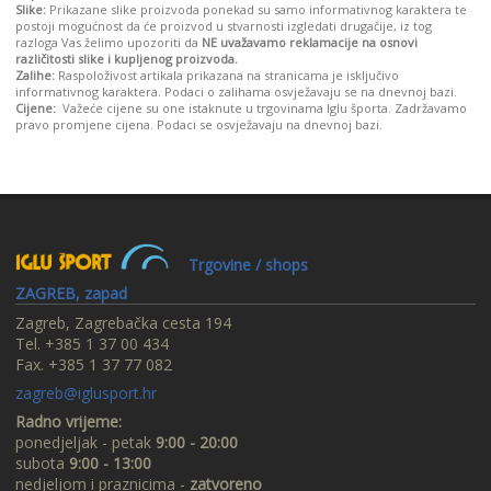
Slike:
Prikazane slike proizvoda ponekad su samo informativnog karaktera te
postoji mogućnost da će proizvod u stvarnosti izgledati drugačije, iz tog
razloga Vas želimo upozoriti da
NE uvažavamo reklamacije na osnovi
različitosti slike i kupljenog proizvoda.
Zalihe:
Raspoloživost artikala prikazana na stranicama je isključivo
informativnog karaktera. Podaci o zalihama osvježavaju se na dnevnoj bazi.
Cijene:
Važeće cijene su one istaknute u trgovinama Iglu športa. Zadržavamo
pravo promjene cijena. Podaci se osvježavaju na dnevnoj bazi.
Trgovine / shops
ZAGREB, zapad
Zagreb, Zagrebačka cesta 194
Tel. +385 1 37 00 434
Fax. +385 1 37 77 082
zagreb@iglusport.hr
Radno vrijeme:
ponedjeljak - petak
9:00 - 20:00
subota
9:00 - 13:00
nedjeljom i praznicima -
zatvoreno