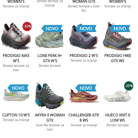
WOMEN'S
Ženske tenisice za
WOMAN GTX
WOMEN'S
trčanje
Tenisice za trčanje
Ženske tenisice s Gore
Tenisice za trčanje
Tex
-35%
NOVO
NOVO
NOVO
PRODIGIO MAX
LONE PEAK 9+
PRODIGIO 2 W'S
PRODIGIO HIKE
W'S
GTX W'S
Tenisice za trčanje
GTX WS
Ženske tenisice za
Ženske tenisice
trail
-25%
NOVO
NOVO
CLIFTON 10 W'S
AKYRA II WOMAN
CHALLENGER ATR
HUECO KNIT II
Tenisice za trčanje
GTX
8 WS
LOW WS
Gore-Tex tenisice za
Tenisice za trčanje
Ženske zenisice
trail