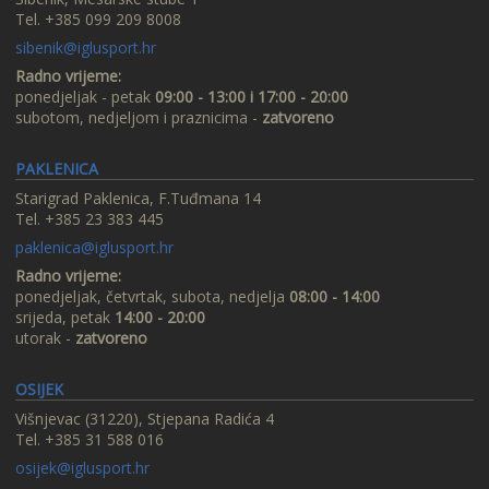
Tel. +385 099 209 8008
sibenik@iglusport.hr
Radno vrijeme:
ponedjeljak - petak
09:00 - 13:00 i 17:00 - 20:00
subotom, nedjeljom i praznicima -
zatvoreno
PAKLENICA
Starigrad Paklenica, F.Tuđmana 14
Tel. +385 23 383 445
paklenica@iglusport.hr
Radno vrijeme:
ponedjeljak, četvrtak, subota, nedjelja
08:00 - 14:00
srijeda, petak
14:00 - 20:00
utorak -
zatvoreno
OSIJEK
Višnjevac (31220), Stjepana Radića 4
Tel. +385 31 588 016
osijek@iglusport.hr