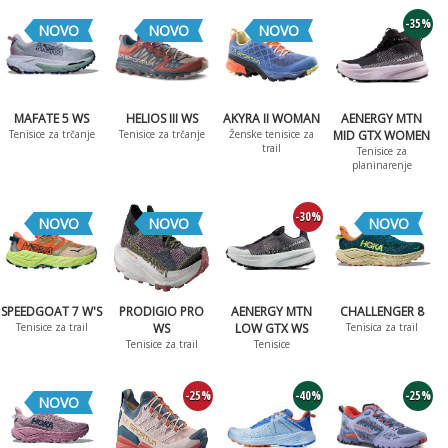
-35%
NOVO
NOVO
NOVO
MAFATE 5 WS
HELIOS III WS
AKYRA II WOMAN
AENERGY MTN
Tenisice za trčanje
Tenisice za trčanje
Ženske tenisice za
MID GTX WOMEN
trail
Tenisice za
planinarenje
-30%
NOVO
NOVO
NOVO
SPEEDGOAT 7 W'S
PRODIGIO PRO
AENERGY MTN
CHALLENGER 8
Tenisice za trail
WS
LOW GTX WS
Tenisica za trail
Tenisice za trail
Tenisice
-25%
-40%
-25%
NOVO