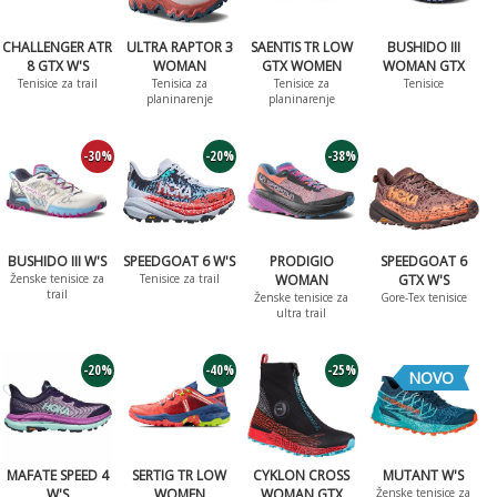
CHALLENGER ATR
ULTRA RAPTOR 3
SAENTIS TR LOW
BUSHIDO III
8 GTX W'S
WOMAN
GTX WOMEN
WOMAN GTX
Tenisice za trail
Tenisica za
Tenisice za
Tenisice
planinarenje
planinarenje
-30%
-20%
-38%
BUSHIDO III W'S
SPEEDGOAT 6 W'S
PRODIGIO
SPEEDGOAT 6
Ženske tenisice za
Tenisice za trail
WOMAN
GTX W'S
trail
Ženske tenisice za
Gore-Tex tenisice
ultra trail
-20%
-40%
-25%
NOVO
MAFATE SPEED 4
SERTIG TR LOW
CYKLON CROSS
MUTANT W'S
W'S
WOMEN
WOMAN GTX
Ženske tenisice za