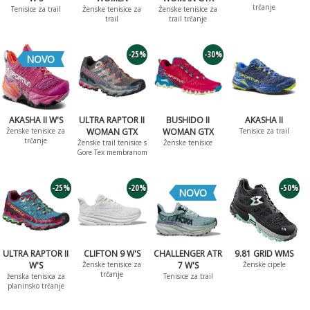
trčanje
Tenisice za trail
Ženske tenisice za
Ženske tenisice za
trail
trail trčanje
-25%
-30%
NOVO
AKASHA II W'S
ULTRA RAPTOR II
BUSHIDO II
AKASHA II
Ženske tenisice za
WOMAN GTX
WOMAN GTX
Tenisice za trail
trčanje
Ženske trail tenisice s
Ženske tenisice
Gore Tex membranom
-25%
-20%
-50%
NOVO
ULTRA RAPTOR II
CLIFTON 9 W'S
CHALLENGER ATR
9.81 GRID WMS
W'S
Ženske tenisice za
7 W'S
Ženske cipele
trčanje
ženska tenisica za
Tenisice za trail
planinsko trčanje