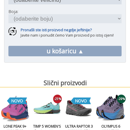
Boja:
Pronašli ste isti proizvod negdje jeftinije?
Javite nam i ponudit ćemo Vam proizvod po istoj cijeni!
u košaricu ▲
Slični proizvodi
-25%
-20%
NOVO
NOVO
LONE PEAK 9+
TIMP 5 WOMEN'S
ULTRA RAPTOR 3
OLYMPUS 6