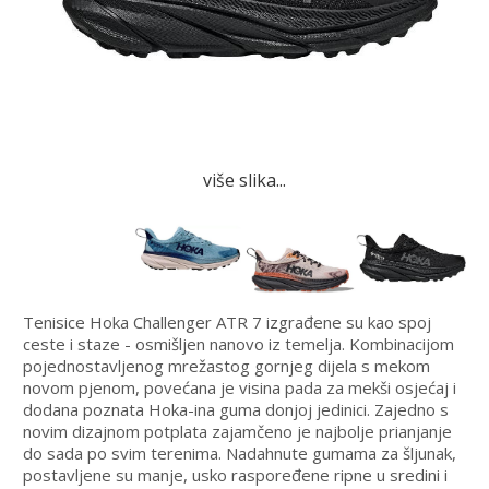
više slika...
Tenisice Hoka Challenger ATR 7 izgrađene su kao spoj
ceste i staze - osmišljen nanovo iz temelja. Kombinacijom
pojednostavljenog mrežastog gornjeg dijela s mekom
novom pjenom, povećana je visina pada za mekši osjećaj i
dodana poznata Hoka-ina guma donjoj jedinici. Zajedno s
novim dizajnom potplata zajamčeno je najbolje prianjanje
do sada po svim terenima. Nadahnute gumama za šljunak,
postavljene su manje, usko raspoređene ripne u sredini i