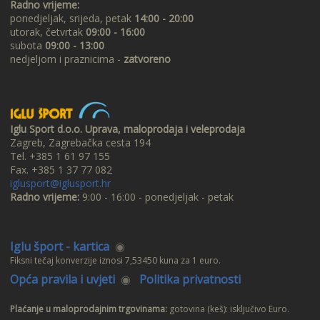
Radno vrijeme:
ponedjeljak, srijeda, petak
14:00 - 20:00
utorak, četvrtak
09:00 - 16:00
subota
09:00 - 13:00
nedjeljom i praznicima -
zatvoreno
Iglu Sport d.o.o. Uprava, maloprodaja i veleprodaja
Zagreb, Zagrebačka cesta 194
Tel. +385 1 61 97 155
Fax. +385 1 37 77 082
iglusport@iglusport.hr
Radno vrijeme:
9:00 - 16:00 - ponedjeljak - petak
Iglu šport - kartica
◉
Fiksni tečaj konverzije iznosi 7,53450 kuna za 1 euro.
Opća pravila i uvjeti
◉
Politika privatnosti
Plaćanje u maloprodajnim trgovinama:
gotovina (keš): isključivo Euro.