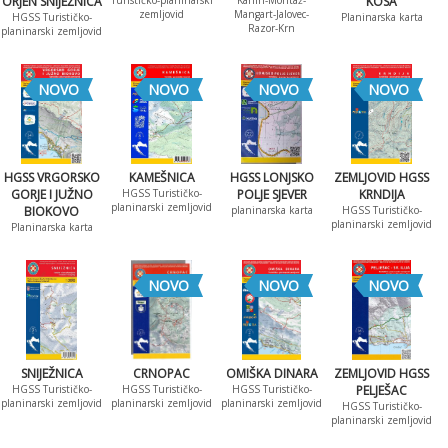
ORJEN SNIJEŽNICA
Turističko-planinarski
Kanin-Montaž-
KOSA
zemljovid
Mangart-Jalovec-
HGSS Turističko-
Planinarska karta
Razor-Krn
planinarski zemljovid
NOVO
NOVO
NOVO
NOVO
HGSS VRGORSKO
KAMEŠNICA
HGSS LONJSKO
ZEMLJOVID HGSS
GORJE I JUŽNO
HGSS Turističko-
POLJE SJEVER
KRNDIJA
planinarski zemljovid
BIOKOVO
planinarska karta
HGSS Turističko-
planinarski zemljovid
Planinarska karta
NOVO
NOVO
NOVO
SNIJEŽNICA
CRNOPAC
OMIŠKA DINARA
ZEMLJOVID HGSS
HGSS Turističko-
HGSS Turističko-
HGSS Turističko-
PELJEŠAC
planinarski zemljovid
planinarski zemljovid
planinarski zemljovid
HGSS Turističko-
planinarski zemljovid