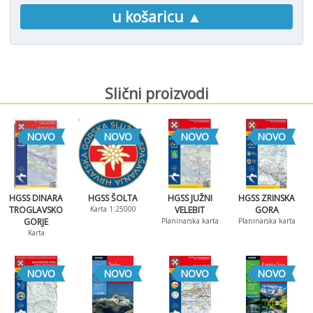
u košaricu ▲
Slični proizvodi
NOVO
NOVO
NOVO
NOVO
HGSS DINARA
HGSS ŠOLTA
HGSS JUŽNI
HGSS ZRINSKA
TROGLAVSKO
Karta 1:25000
VELEBIT
GORA
GORJE
Planinarska karta
Planinarska karta
Karta
NOVO
NOVO
NOVO
NOVO