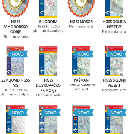
HGSS
BILOGORA
HGSS MOSOR
HGSS DOLINA
SAMOBORSKO
HGSS Turističko-
Planinarska karta
NERETVE
planinarski zemljovid
GORJE
Planinarska karta
Planinarska karta
NOVO
NOVO
NOVO
ZEMLJOVID HGSS
HGSS
PAŠMAN
HGSS SREDNJI
VIS
DUBROVAČKO
Turističko planinarski
VELEBIT
zemljovid
HGSS Turističko-
PRIMORJE
Planinarska karta
planinarski zemljovid
Planinarska karta
NOVO
NOVO
NOVO
NOVO