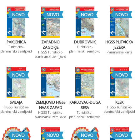
NOVO
NOVO
NOVO
NOVO
PAKLENICA
ZAPADNO
DUBROVNIK
HGSS PLITVIČKA
Turističko -
ZAGORJE
Turističko -
JEZERA
planinarski zemljovid
planinarski zemljovid
HGSS Turističko-
Planinarska karta
planinarski zemljovid
NOVO
NOVO
SVILAJA
ZEMLJOVID HGSS
KARLOVAC-DUGA
KLEK
HGSS Turističko-
HVAR ZAPAD
RESA
HGSS Turističko-
planinarski zemljovid
planinarski zemljovid
HGSS Turističko-
Turističko -
planinarski zemljovid
planinarski zemljovid
NOVO
NOVO
NOVO
NOVO