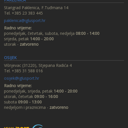
Starigrad Paklenica, F.Tuđmana 14
Tel. +385 23 383 445
paklenica@iglusport.hr
Radno vrijeme:
ponedjeljak, četvrtak, subota, nedjelja
08:00 - 14:00
srijeda, petak
14:00 - 20:00
utorak -
zatvoreno
OSIJEK
Višnjevac (31220), Stjepana Radića 4
Tel. +385 31 588 016
osijek@iglusport.hr
Radno vrijeme:
ponedjeljak, srijeda, petak
14:00 - 20:00
utorak, četvrtak
09:00 - 16:00
subota
09:00 - 13:00
nedjeljom i praznicima -
zatvoreno