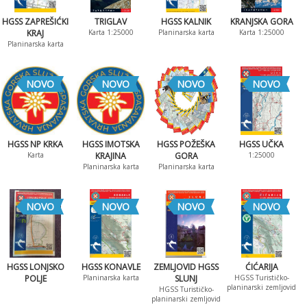
HGSS ZAPREŠIĆKI
TRIGLAV
HGSS KALNIK
KRANJSKA GORA
KRAJ
Karta 1:25000
Planinarska karta
Karta 1:25000
Planinarska karta
NOVO
NOVO
NOVO
NOVO
HGSS NP KRKA
HGSS IMOTSKA
HGSS POŽEŠKA
HGSS UČKA
Karta
KRAJINA
GORA
1:25000
Planinarska karta
Planinarska karta
NOVO
NOVO
NOVO
NOVO
HGSS LONJSKO
HGSS KONAVLE
ZEMLJOVID HGSS
ĆIĆARIJA
POLJE
Planinarska karta
SLUNJ
HGSS Turističko-
planinarski zemljovid
HGSS Turističko-
planinarski zemljovid