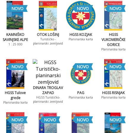
NOVO
NOVO
NOVO
KAMNIŠKO
OTOK LOŠINJ
HGSS KOZJAK
HGSS
SAVINJSKE ALPE
Turističko -
Planinarska karta
VUKOMERIČKE
planinarski zemljovid
1 : 25 000
GORICE
Planinarska karta
NOVO
NOVO
NOVO
DINARA TROGLAV
HGSS Tulove
ZAPAD
PAG
HGSS RISNJAK
grede
HGSS Turističko-
Planinarska karta
Planinarska karta
planinarski zemljovid
Planinarska karta
NOVO
NOVO
NOVO
NOVO