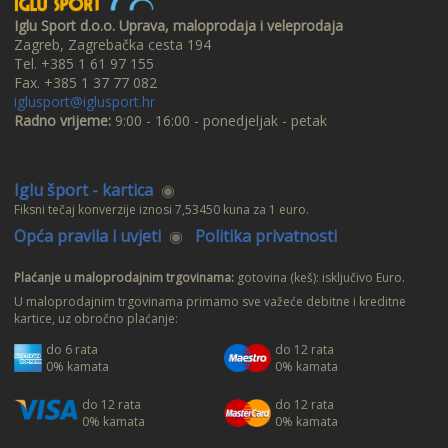
Iglu Sport d.o.o. Uprava, maloprodaja i veleprodaja
Zagreb, Zagrebačka cesta 194
Tel. +385 1 61 97 155
Fax. +385 1 37 77 082
iglusport@iglusport.hr
Radno vrijeme:
9:00 - 16:00 - ponedjeljak - petak
Iglu šport - kartica
◉
Fiksni tečaj konverzije iznosi 7,53450 kuna za 1 euro.
Opća pravila i uvjeti
◉
Politika privatnosti
Plaćanje u maloprodajnim trgovinama:
gotovina (keš): isključivo Euro.
U maloprodajnim trgovinama primamo sve važeće debitne i kreditne
kartice, uz obročno plaćanje:
do 6 rata
do 12 rata
0% kamata
0% kamata
do 12 rata
do 12 rata
0% kamata
0% kamata