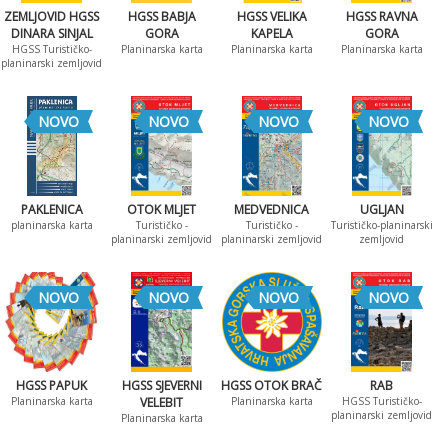
ZEMLJOVID HGSS
HGSS BABJA
HGSS VELIKA
HGSS RAVNA
DINARA SINJAL
GORA
KAPELA
GORA
HGSS Turističko-
Planinarska karta
Planinarska karta
Planinarska karta
planinarski zemljovid
NOVO
NOVO
NOVO
NOVO
PAKLENICA
OTOK MLJET
MEDVEDNICA
UGLJAN
planinarska karta
Turističko -
Turističko -
Turističko-planinarski
planinarski zemljovid
planinarski zemljovid
zemljovid
NOVO
NOVO
NOVO
NOVO
HGSS PAPUK
HGSS SJEVERNI
HGSS OTOK BRAČ
RAB
Planinarska karta
VELEBIT
Planinarska karta
HGSS Turističko-
planinarski zemljovid
Planinarska karta