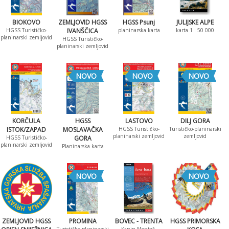
BIOKOVO
ZEMLJOVID HGSS
HGSS Psunj
JULIJSKE ALPE
HGSS Turističko-
IVANŠČICA
planinarska karta
karta 1 : 50 000
planinarski zemljovid
HGSS Turističko-
planinarski zemljovid
NOVO
NOVO
NOVO
KORČULA
HGSS
LASTOVO
DILJ GORA
ISTOK/ZAPAD
MOSLAVAČKA
HGSS Turističko-
Turističko-planinarski
planinarski zemljovid
zemljovid
HGSS Turističko-
GORA
planinarski zemljovid
Planinarska karta
NOVO
NOVO
ZEMLJOVID HGSS
PROMINA
BOVEC - TRENTA
HGSS PRIMORSKA