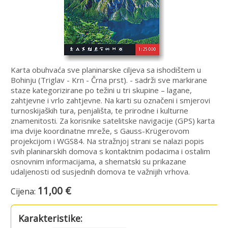
Karta obuhvaća sve planinarske ciljeva sa ishodištem u
Bohinju (Triglav - Krn - Črna prst). - sadrži sve markirane
staze kategorizirane po težini u tri skupine – lagane,
zahtjevne i vrlo zahtjevne. Na karti su označeni i smjerovi
turnoskijaških tura, penjališta, te prirodne i kulturne
znamenitosti. Za korisnike satelitske navigacije (GPS) karta
ima dvije koordinatne mreže, s Gauss-Krügerovom
projekcijom i WGS84. Na stražnjoj strani se nalazi popis
svih planinarskih domova s kontaktnim podacima i ostalim
osnovnim informacijama, a shematski su prikazane
udaljenosti od susjednih domova te važnijih vrhova.
11,00 €
Cijena:
Karakteristike: