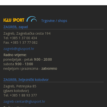
Trgovine / shops
ZAGREB, zapad
Zagreb, Zagrebačka cesta 194
Tel. +385 1 37 00 434
Fax. +385 1 37 77 082
zagreb@iglusport.hr
Radno vrijeme:
ponedjeljak - petak
9:00 - 20:00
subota
9:00 - 13:00
nedjeljom i praznicima -
zatvoreno
ZAGREB, željeznički kolodvor
Zagreb, Petrinjska 85
(glavni kolodvor)
Tel. +385 1 88 93 377
zagreb-centar@iglusport.hr