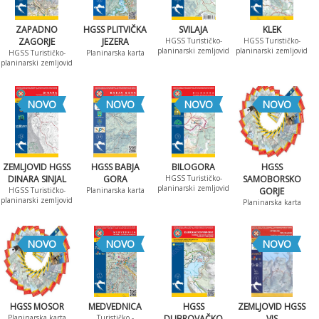
ZAPADNO
HGSS PLITVIČKA
SVILAJA
KLEK
ZAGORJE
JEZERA
HGSS Turističko-
HGSS Turističko-
planinarski zemljovid
planinarski zemljovid
HGSS Turističko-
Planinarska karta
planinarski zemljovid
NOVO
NOVO
NOVO
NOVO
ZEMLJOVID HGSS
HGSS BABJA
BILOGORA
HGSS
DINARA SINJAL
GORA
HGSS Turističko-
SAMOBORSKO
planinarski zemljovid
HGSS Turističko-
Planinarska karta
GORJE
planinarski zemljovid
Planinarska karta
NOVO
NOVO
NOVO
HGSS MOSOR
MEDVEDNICA
HGSS
ZEMLJOVID HGSS
Planinarska karta
Turističko -
DUBROVAČKO
VIS