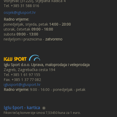
Višnjevac (31220), Stjepana Radića 4
Tel. +385 31 588 016
osijek@iglusport.hr
Radno vrijeme:
ponedjeljak, srijeda, petak
14:00 - 20:00
utorak, četvrtak
09:00 - 16:00
subota
09:00 - 13:00
nedjeljom i praznicima -
zatvoreno
Iglu Sport d.o.o. Uprava, maloprodaja i veleprodaja
Zagreb, Zagrebačka cesta 194
Tel. +385 1 61 97 155
Fax. +385 1 37 77 082
iglusport@iglusport.hr
Radno vrijeme:
9:00 - 16:00 - ponedjeljak - petak
Iglu šport - kartica
◉
Fiksni tečaj konverzije iznosi 7,53450 kuna za 1 euro.