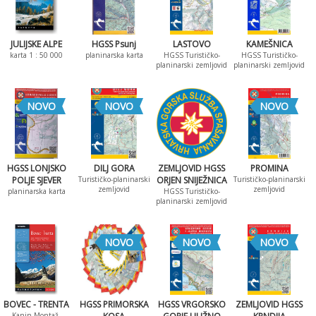
JULIJSKE ALPE
HGSS Psunj
LASTOVO
KAMEŠNICA
karta 1 : 50 000
planinarska karta
HGSS Turističko-
HGSS Turističko-
planinarski zemljovid
planinarski zemljovid
NOVO
NOVO
NOVO
HGSS LONJSKO
DILJ GORA
ZEMLJOVID HGSS
PROMINA
POLJE SJEVER
Turističko-planinarski
ORJEN SNIJEŽNICA
Turističko-planinarski
zemljovid
zemljovid
planinarska karta
HGSS Turističko-
planinarski zemljovid
NOVO
NOVO
NOVO
BOVEC - TRENTA
HGSS PRIMORSKA
HGSS VRGORSKO
ZEMLJOVID HGSS
Kanin-Montaž-