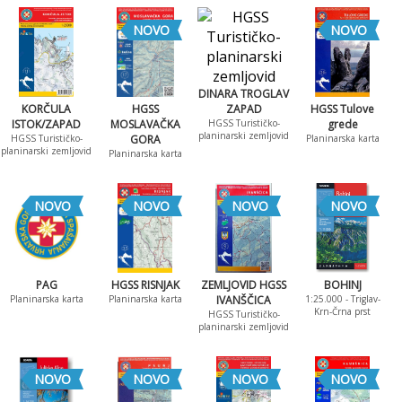
NOVO
NOVO
DINARA TROGLAV
KORČULA
HGSS
ZAPAD
HGSS Tulove
ISTOK/ZAPAD
MOSLAVAČKA
HGSS Turističko-
grede
planinarski zemljovid
HGSS Turističko-
GORA
Planinarska karta
planinarski zemljovid
Planinarska karta
NOVO
NOVO
NOVO
NOVO
PAG
HGSS RISNJAK
ZEMLJOVID HGSS
BOHINJ
Planinarska karta
Planinarska karta
IVANŠČICA
1:25.000 - Triglav-
Krn-Črna prst
HGSS Turističko-
planinarski zemljovid
NOVO
NOVO
NOVO
NOVO