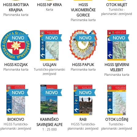
HGSS IMOTSKA
HGSS NP KRKA
HGSS
OTOK MLJET
KRAJINA
Karta
VUKOMERIČKE
Turističko -
planinarski zemljovid
Planinarska karta
GORICE
Planinarska karta
NOVO
NOVO
NOVO
NOVO
HGSS KOZJAK
UGLJAN
HGSS PAPUK
HGSS SJEVERNI
Planinarska karta
Turističko-planinarski
Planinarska karta
VELEBIT
zemljovid
Planinarska karta
NOVO
NOVO
NOVO
BIOKOVO
KAMNIŠKO
RAB
OTOK LOŠINJ
HGSS Turističko-
SAVINJSKE ALPE
HGSS Turističko-
Turističko -
planinarski zemljovid
planinarski zemljovid
planinarski zemljovid
1 : 25 000