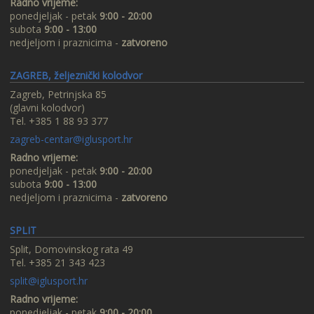
Radno vrijeme:
ponedjeljak - petak
9:00 - 20:00
subota
9:00 - 13:00
nedjeljom i praznicima -
zatvoreno
ZAGREB, željeznički kolodvor
Zagreb, Petrinjska 85
(glavni kolodvor)
Tel. +385 1 88 93 377
zagreb-centar@iglusport.hr
Radno vrijeme:
ponedjeljak - petak
9:00 - 20:00
subota
9:00 - 13:00
nedjeljom i praznicima -
zatvoreno
SPLIT
Split, Domovinskog rata 49
Tel. +385 21 343 423
split@iglusport.hr
Radno vrijeme:
ponedjeljak - petak
9:00 - 20:00