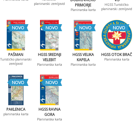
planinarski zemljovid
PRIMORJE
HGSS Turističko-
planinarski zemljovid
Planinarska karta
NOVO
NOVO
NOVO
NOVO
PAŠMAN
HGSS SREDNJI
HGSS VELIKA
HGSS OTOK BRAČ
Turističko planinarski
VELEBIT
KAPELA
Planinarska karta
zemljovid
Planinarska karta
Planinarska karta
NOVO
NOVO
PAKLENICA
HGSS RAVNA
planinarska karta
GORA
Planinarska karta