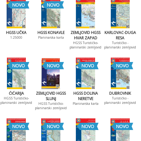
NOVO
NOVO
HGSS UČKA
HGSS KONAVLE
ZEMLJOVID HGSS
KARLOVAC-DUGA
1:25000
Planinarska karta
HVAR ZAPAD
RESA
HGSS Turističko-
Turističko -
planinarski zemljovid
planinarski zemljovid
NOVO
NOVO
NOVO
NOVO
ĆIĆARIJA
ZEMLJOVID HGSS
HGSS DOLINA
DUBROVNIK
HGSS Turističko-
SLUNJ
NERETVE
Turističko -
planinarski zemljovid
planinarski zemljovid
HGSS Turističko-
Planinarska karta
planinarski zemljovid
NOVO
NOVO
NOVO
NOVO