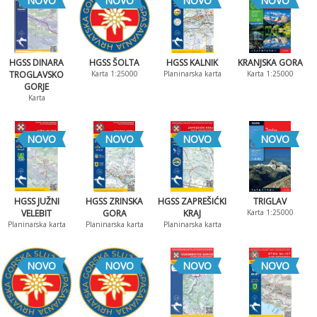
NOVO
NOVO
NOVO
NOVO
HGSS DINARA
HGSS ŠOLTA
HGSS KALNIK
KRANJSKA GORA
TROGLAVSKO
Karta 1:25000
Planinarska karta
Karta 1:25000
GORJE
Karta
NOVO
NOVO
NOVO
NOVO
HGSS JUŽNI
HGSS ZRINSKA
HGSS ZAPREŠIĆKI
TRIGLAV
VELEBIT
GORA
KRAJ
Karta 1:25000
Planinarska karta
Planinarska karta
Planinarska karta
NOVO
NOVO
NOVO
NOVO