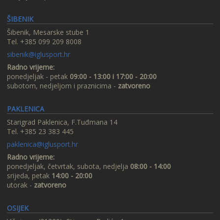
ŠIBENIK
Šibenik, Mesarske stube 1
Tel. +385 099 209 8008
sibenik@iglusport.hr
Radno vrijeme:
ponedjeljak - petak
09:00 - 13:00 i 17:00 - 20:00
subotom, nedjeljom i praznicima -
zatvoreno
PAKLENICA
Starigrad Paklenica, F.Tuđmana 14
Tel. +385 23 383 445
paklenica@iglusport.hr
Radno vrijeme:
ponedjeljak, četvrtak, subota, nedjelja
08:00 - 14:00
srijeda, petak
14:00 - 20:00
utorak -
zatvoreno
OSIJEK