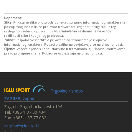
Napomene
Slike:
Prikazane slike proizvoda ponekad su samo informativnog karaktera te
postoji mogućnost da će proizvod u stvarnosti izgledati drugačije, iz tog
razloga Vas želimo upozoriti da
NE uvažavamo reklamacije na osnovi
različitosti slike i kupljenog proizvoda.
Zalihe:
Raspoloživost artikala prikazana na stranicama je isključivo
informativnog karaktera. Podaci o zalihama osvježavaju se na dnevnoj bazi.
Cijene:
Važeće cijene su one istaknute u trgovinama Iglu športa. Zadržavamo
pravo promjene cijena. Podaci se osvježavaju na dnevnoj bazi.
Trgovine / shops
ZAGREB, zapad
Zagreb, Zagrebačka cesta 194
Tel. +385 1 37 00 434
Fax. +385 1 37 77 082
zagreb@iglusport.hr