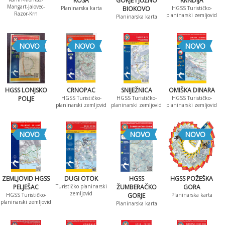
KOSA
GORJE I JUŽNO
KRNDIJA
Mangart-Jalovec-
Planinarska karta
BIOKOVO
HGSS Turističko-
Razor-Krn
planinarski zemljovid
Planinarska karta
NOVO
NOVO
NOVO
HGSS LONJSKO
CRNOPAC
SNIJEŽNICA
OMIŠKA DINARA
POLJE
HGSS Turističko-
HGSS Turističko-
HGSS Turističko-
planinarski zemljovid
planinarski zemljovid
planinarski zemljovid
NOVO
NOVO
NOVO
ZEMLJOVID HGSS
DUGI OTOK
HGSS
HGSS POŽEŠKA
PELJEŠAC
Turističko planinarski
ŽUMBERAČKO
GORA
zemljovid
HGSS Turističko-
GORJE
Planinarska karta
planinarski zemljovid
Planinarska karta