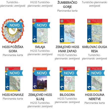
Turističko -
HGSS Turističko-
ŽUMBERAČKO
Turističko planinarski
planinarski zemljovid
planinarski zemljovid
zemljovid
GORJE
Planinarska karta
NOVO
NOVO
HGSS POŽEŠKA
SVILAJA
ZEMLJOVID HGSS
KARLOVAC-DUGA
GORA
HGSS Turističko-
HVAR ZAPAD
RESA
planinarski zemljovid
Planinarska karta
HGSS Turističko-
Turističko -
planinarski zemljovid
planinarski zemljovid
NOVO
NOVO
NOVO
NOVO
HGSS KONAVLE
ZEMLJOVID HGSS
BILOGORA
HGSS DOLINA
Planinarska karta
SLUNJ
HGSS Turističko-
NERETVE
planinarski zemljovid
HGSS Turističko-
Planinarska karta
planinarski zemljovid