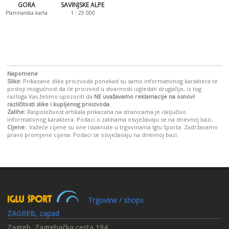
GORA
SAVINJSKE ALPE
Planinarska karta
1 : 25 000
Napomene
Slike:
Prikazane slike proizvoda ponekad su samo informativnog karaktera te
postoji mogućnost da će proizvod u stvarnosti izgledati drugačije, iz tog
razloga Vas želimo upozoriti da
NE uvažavamo reklamacije na osnovi
različitosti slike i kupljenog proizvoda.
Zalihe:
Raspoloživost artikala prikazana na stranicama je isključivo
informativnog karaktera. Podaci o zalihama osvježavaju se na dnevnoj bazi.
Cijene:
Važeće cijene su one istaknute u trgovinama Iglu športa. Zadržavamo
pravo promjene cijena. Podaci se osvježavaju na dnevnoj bazi.
Trgovine / shops
ZAGREB, zapad
Zagreb, Zagrebačka cesta 194