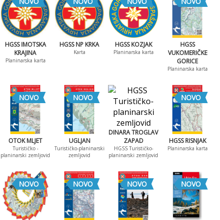
NOVO
NOVO
NOVO
NOVO
HGSS IMOTSKA
HGSS NP KRKA
HGSS KOZJAK
HGSS
KRAJINA
Karta
Planinarska karta
VUKOMERIČKE
Planinarska karta
GORICE
Planinarska karta
NOVO
NOVO
NOVO
DINARA TROGLAV
OTOK MLJET
UGLJAN
ZAPAD
HGSS RISNJAK
Turističko -
Turističko-planinarski
HGSS Turističko-
Planinarska karta
planinarski zemljovid
zemljovid
planinarski zemljovid
NOVO
NOVO
NOVO
NOVO