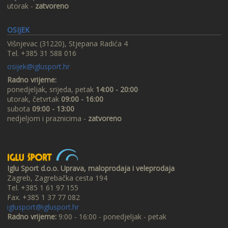
utorak -
zatvoreno
OSIJEK
Višnjevac (31220), Stjepana Radića 4
Tel. +385 31 588 016
osijek@iglusport.hr
Radno vrijeme:
ponedjeljak, srijeda, petak
14:00 - 20:00
utorak, četvrtak
09:00 - 16:00
subota
09:00 - 13:00
nedjeljom i praznicima -
zatvoreno
Iglu Sport d.o.o. Uprava, maloprodaja i veleprodaja
Zagreb, Zagrebačka cesta 194
Tel. +385 1 61 97 155
Fax. +385 1 37 77 082
iglusport@iglusport.hr
Radno vrijeme:
9:00 - 16:00 - ponedjeljak - petak