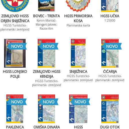
ZEMLJOVID HGSS
BOVEC - TRENTA
HGSS PRIMORSKA
HGSS UČKA
ORJEN SNIJEŽNICA
Kanin-Montaž-
KOSA
1:25000
Mangart-Jalovec-
HGSS Turističko-
Planinarska karta
Razor-Krn
planinarski zemljovid
NOVO
NOVO
NOVO
HGSS LONJSKO
ZEMLJOVID HGSS
SNIJEŽNICA
ĆIĆARIJA
POLJE
KRNDIJA
HGSS Turističko-
HGSS Turističko-
planinarski zemljovid
planinarski zemljovid
HGSS Turističko-
planinarski zemljovid
NOVO
NOVO
NOVO
PAKLENICA
OMIŠKA DINARA
HGSS
DUGI OTOK