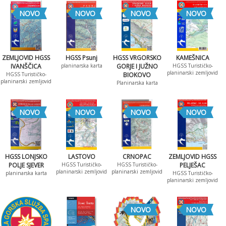
NOVO
NOVO
NOVO
NOVO
ZEMLJOVID HGSS
HGSS Psunj
HGSS VRGORSKO
KAMEŠNICA
IVANŠČICA
planinarska karta
GORJE I JUŽNO
HGSS Turističko-
planinarski zemljovid
HGSS Turističko-
BIOKOVO
planinarski zemljovid
Planinarska karta
NOVO
NOVO
NOVO
NOVO
HGSS LONJSKO
LASTOVO
CRNOPAC
ZEMLJOVID HGSS
POLJE SJEVER
HGSS Turističko-
HGSS Turističko-
PELJEŠAC
planinarski zemljovid
planinarski zemljovid
planinarska karta
HGSS Turističko-
planinarski zemljovid
NOVO
NOVO