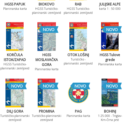
HGSS PAPUK
BIOKOVO
RAB
JULIJSKE ALPE
Planinarska karta
HGSS Turističko-
HGSS Turističko-
karta 1 : 50 000
planinarski zemljovid
planinarski zemljovid
NOVO
NOVO
KORČULA
HGSS
OTOK LOŠINJ
HGSS Tulove
ISTOK/ZAPAD
MOSLAVAČKA
Turističko -
grede
planinarski zemljovid
HGSS Turističko-
GORA
Planinarska karta
planinarski zemljovid
Planinarska karta
NOVO
NOVO
NOVO
NOVO
DILJ GORA
PROMINA
PAG
BOHINJ
Turističko-planinarski
Turističko-planinarski
Planinarska karta
1:25.000 - Triglav-
zemljovid
zemljovid
Krn-Črna prst