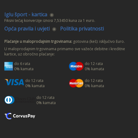
Iglu šport - kartica
◉
Fiksni tečaj konverzije iznosi 7,53450 kuna za 1 euro.
Opća pravila i uvjeti
◉
Politika privatnosti
Plaćanje u maloprodajnim trgovinama:
gotovina (keš): isključivo Euro.
U maloprodajnim trgovinama primamo sve važeće debitne i kreditne
kartice, uz obročno plaćanje:
do 6 rata
do 12 rata
0% kamata
0% kamata
do 12 rata
do 12 rata
0% kamata
0% kamata
do 12 rata
0% kamata