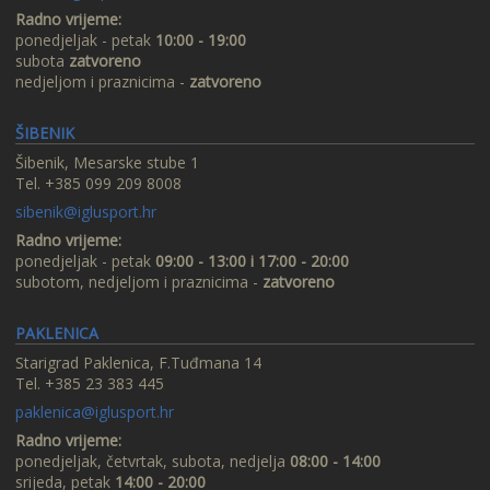
Radno vrijeme:
ponedjeljak - petak
10:00 - 19:00
subota
zatvoreno
nedjeljom i praznicima -
zatvoreno
ŠIBENIK
Šibenik, Mesarske stube 1
Tel. +385 099 209 8008
sibenik@iglusport.hr
Radno vrijeme:
ponedjeljak - petak
09:00 - 13:00 i 17:00 - 20:00
subotom, nedjeljom i praznicima -
zatvoreno
PAKLENICA
Starigrad Paklenica, F.Tuđmana 14
Tel. +385 23 383 445
paklenica@iglusport.hr
Radno vrijeme:
ponedjeljak, četvrtak, subota, nedjelja
08:00 - 14:00
srijeda, petak
14:00 - 20:00