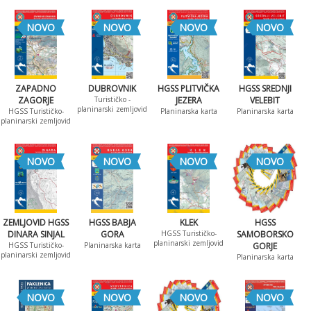
NOVO
NOVO
NOVO
NOVO
ZAPADNO
DUBROVNIK
HGSS PLITVIČKA
HGSS SREDNJI
ZAGORJE
Turističko -
JEZERA
VELEBIT
planinarski zemljovid
HGSS Turističko-
Planinarska karta
Planinarska karta
planinarski zemljovid
NOVO
NOVO
NOVO
NOVO
ZEMLJOVID HGSS
HGSS BABJA
KLEK
HGSS
DINARA SINJAL
GORA
HGSS Turističko-
SAMOBORSKO
planinarski zemljovid
HGSS Turističko-
Planinarska karta
GORJE
planinarski zemljovid
Planinarska karta
NOVO
NOVO
NOVO
NOVO