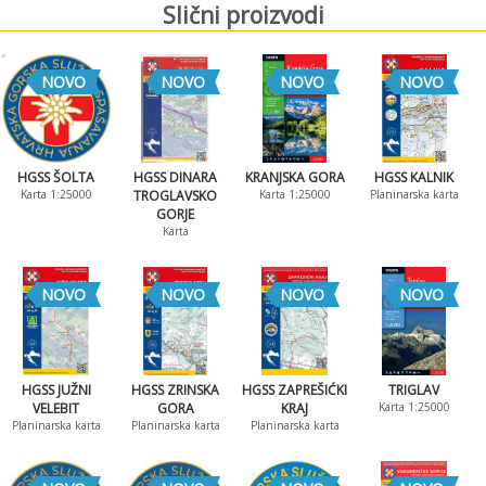
Slični proizvodi
NOVO
NOVO
NOVO
NOVO
HGSS ŠOLTA
HGSS DINARA
KRANJSKA GORA
HGSS KALNIK
Karta 1:25000
TROGLAVSKO
Karta 1:25000
Planinarska karta
GORJE
Karta
NOVO
NOVO
NOVO
NOVO
HGSS JUŽNI
HGSS ZRINSKA
HGSS ZAPREŠIĆKI
TRIGLAV
VELEBIT
GORA
KRAJ
Karta 1:25000
Planinarska karta
Planinarska karta
Planinarska karta