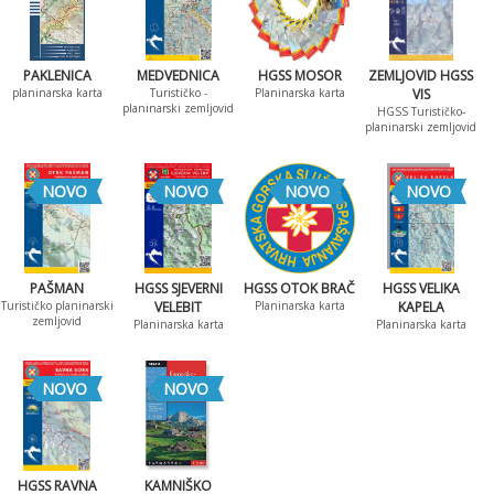
PAKLENICA
MEDVEDNICA
HGSS MOSOR
ZEMLJOVID HGSS
planinarska karta
Turističko -
Planinarska karta
VIS
planinarski zemljovid
HGSS Turističko-
planinarski zemljovid
NOVO
NOVO
NOVO
NOVO
PAŠMAN
HGSS SJEVERNI
HGSS OTOK BRAČ
HGSS VELIKA
Turističko planinarski
VELEBIT
Planinarska karta
KAPELA
zemljovid
Planinarska karta
Planinarska karta
NOVO
NOVO
HGSS RAVNA
KAMNIŠKO