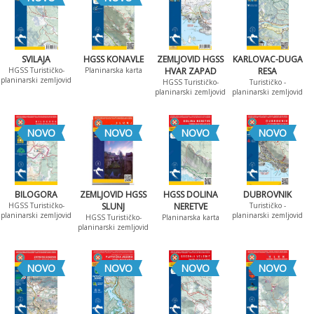
SVILAJA
HGSS KONAVLE
ZEMLJOVID HGSS
KARLOVAC-DUGA
HGSS Turističko-
Planinarska karta
HVAR ZAPAD
RESA
planinarski zemljovid
HGSS Turističko-
Turističko -
planinarski zemljovid
planinarski zemljovid
NOVO
NOVO
NOVO
NOVO
BILOGORA
ZEMLJOVID HGSS
HGSS DOLINA
DUBROVNIK
HGSS Turističko-
SLUNJ
NERETVE
Turističko -
planinarski zemljovid
planinarski zemljovid
HGSS Turističko-
Planinarska karta
planinarski zemljovid
NOVO
NOVO
NOVO
NOVO