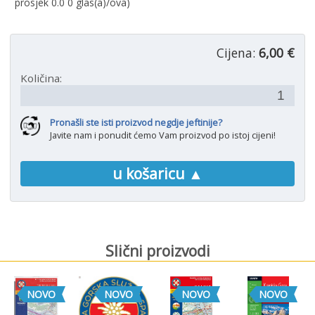
prosjek
0.0
0
glas(a)/ova)
Cijena:
6,00 €
Količina:
Pronašli ste isti proizvod negdje jeftinije?
Javite nam i ponudit ćemo Vam proizvod po istoj cijeni!
u košaricu ▲
Slični proizvodi
NOVO
NOVO
NOVO
NOVO