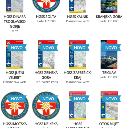
HGSS DINARA
HGSS ŠOLTA
HGSS KALNIK
KRANJSKA GORA
TROGLAVSKO
Karta 1:25000
Planinarska karta
Karta 1:25000
GORJE
Karta
NOVO
NOVO
NOVO
NOVO
HGSS JUŽNI
HGSS ZRINSKA
HGSS ZAPREŠIĆKI
TRIGLAV
VELEBIT
GORA
KRAJ
Karta 1:25000
Planinarska karta
Planinarska karta
Planinarska karta
NOVO
NOVO
NOVO
NOVO
HGSS IMOTSKA
HGSS NP KRKA
HGSS
OTOK MLJET