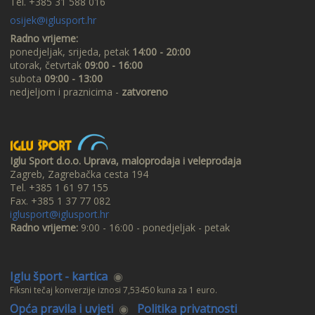
Tel. +385 31 588 016
osijek@iglusport.hr
Radno vrijeme:
ponedjeljak, srijeda, petak
14:00 - 20:00
utorak, četvrtak
09:00 - 16:00
subota
09:00 - 13:00
nedjeljom i praznicima -
zatvoreno
Iglu Sport d.o.o. Uprava, maloprodaja i veleprodaja
Zagreb, Zagrebačka cesta 194
Tel. +385 1 61 97 155
Fax. +385 1 37 77 082
iglusport@iglusport.hr
Radno vrijeme:
9:00 - 16:00 - ponedjeljak - petak
Iglu šport - kartica
◉
Fiksni tečaj konverzije iznosi 7,53450 kuna za 1 euro.
Opća pravila i uvjeti
◉
Politika privatnosti