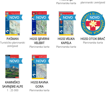
planinarski zemljovid
Planinarska karta
NOVO
NOVO
NOVO
NOVO
PAŠMAN
HGSS SJEVERNI
HGSS VELIKA
HGSS OTOK BRAČ
Turističko planinarski
VELEBIT
KAPELA
Planinarska karta
zemljovid
Planinarska karta
Planinarska karta
NOVO
NOVO
KAMNIŠKO
HGSS RAVNA
SAVINJSKE ALPE
GORA
1 : 25 000
Planinarska karta