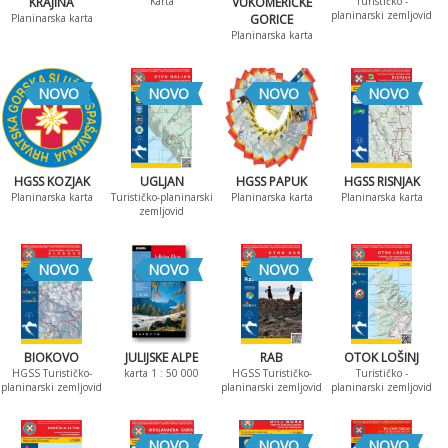
KRAJINA
Karta
VUKOMERIČKE
Turističko -
planinarski zemljovid
Planinarska karta
GORICE
Planinarska karta
NOVO
NOVO
NOVO
NOVO
HGSS KOZJAK
UGLJAN
HGSS PAPUK
HGSS RISNJAK
Planinarska karta
Turističko-planinarski
Planinarska karta
Planinarska karta
zemljovid
NOVO
NOVO
NOVO
BIOKOVO
JULIJSKE ALPE
RAB
OTOK LOŠINJ
HGSS Turističko-
karta 1 : 50 000
HGSS Turističko-
Turističko -
planinarski zemljovid
planinarski zemljovid
planinarski zemljovid
NOVO
NOVO
NOVO