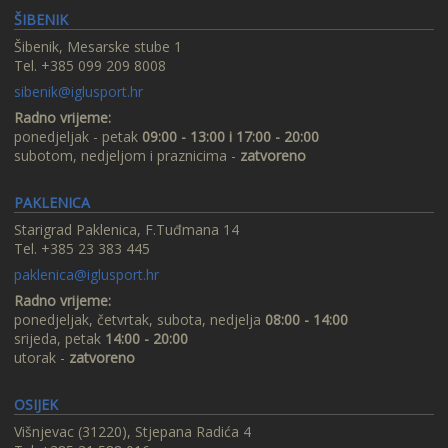
ŠIBENIK
Šibenik, Mesarske stube 1
Tel. +385 099 209 8008
sibenik@iglusport.hr
Radno vrijeme:
ponedjeljak - petak
09:00 - 13:00 i 17:00 - 20:00
subotom, nedjeljom i praznicima -
zatvoreno
PAKLENICA
Starigrad Paklenica, F.Tuđmana 14
Tel. +385 23 383 445
paklenica@iglusport.hr
Radno vrijeme:
ponedjeljak, četvrtak, subota, nedjelja
08:00 - 14:00
srijeda, petak
14:00 - 20:00
utorak -
zatvoreno
OSIJEK
Višnjevac (31220), Stjepana Radića 4