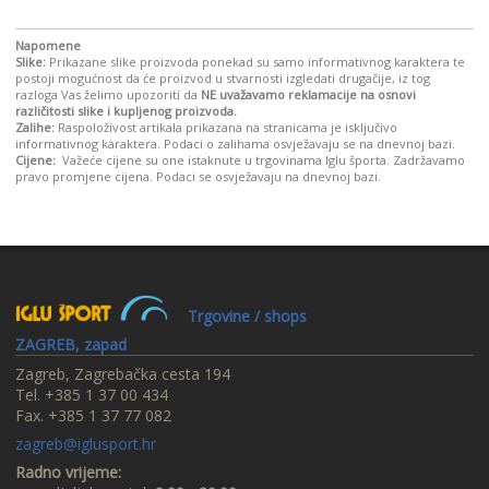
Napomene
Slike:
Prikazane slike proizvoda ponekad su samo informativnog karaktera te
postoji mogućnost da će proizvod u stvarnosti izgledati drugačije, iz tog
razloga Vas želimo upozoriti da
NE uvažavamo reklamacije na osnovi
različitosti slike i kupljenog proizvoda.
Zalihe:
Raspoloživost artikala prikazana na stranicama je isključivo
informativnog karaktera. Podaci o zalihama osvježavaju se na dnevnoj bazi.
Cijene:
Važeće cijene su one istaknute u trgovinama Iglu športa. Zadržavamo
pravo promjene cijena. Podaci se osvježavaju na dnevnoj bazi.
Trgovine / shops
ZAGREB, zapad
Zagreb, Zagrebačka cesta 194
Tel. +385 1 37 00 434
Fax. +385 1 37 77 082
zagreb@iglusport.hr
Radno vrijeme: