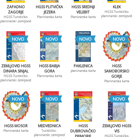
ZAPADNO
HGSS PLITVIČKA
HGSS SREDNJI
KLEK
ZAGORJE
JEZERA
VELEBIT
HGSS Turističko-
planinarski zemljovid
HGSS Turističko-
Planinarska karta
Planinarska karta
planinarski zemljovid
NOVO
NOVO
NOVO
NOVO
ZEMLJOVID HGSS
HGSS BABJA
PAKLENICA
HGSS
DINARA SINJAL
GORA
planinarska karta
SAMOBORSKO
HGSS Turističko-
Planinarska karta
GORJE
planinarski zemljovid
Planinarska karta
NOVO
NOVO
NOVO
HGSS MOSOR
MEDVEDNICA
HGSS
ZEMLJOVID HGSS
Planinarska karta
Turističko -
DUBROVAČKO
VIS
planinarski zemljovid
PRIMORJE
HGSS Turističko-