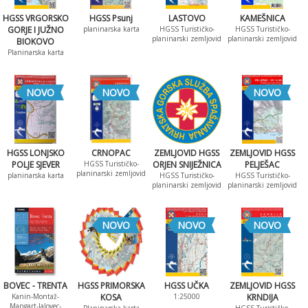
HGSS VRGORSKO
HGSS Psunj
LASTOVO
KAMEŠNICA
GORJE I JUŽNO
planinarska karta
HGSS Turističko-
HGSS Turističko-
planinarski zemljovid
planinarski zemljovid
BIOKOVO
Planinarska karta
NOVO
NOVO
NOVO
HGSS LONJSKO
CRNOPAC
ZEMLJOVID HGSS
ZEMLJOVID HGSS
POLJE SJEVER
HGSS Turističko-
ORJEN SNIJEŽNICA
PELJEŠAC
planinarski zemljovid
planinarska karta
HGSS Turističko-
HGSS Turističko-
planinarski zemljovid
planinarski zemljovid
NOVO
NOVO
NOVO
BOVEC - TRENTA
HGSS PRIMORSKA
HGSS UČKA
ZEMLJOVID HGSS
Kanin-Montaž-
KOSA
1:25000
KRNDIJA
Mangart-Jalovec-