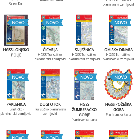
Planinarska karta
HGSS Turističko-
Razor-Krn
planinarski zemljovid
NOVO
NOVO
NOVO
HGSS LONJSKO
ĆIĆARIJA
SNIJEŽNICA
OMIŠKA DINARA
POLJE
HGSS Turističko-
HGSS Turističko-
HGSS Turističko-
planinarski zemljovid
planinarski zemljovid
planinarski zemljovid
NOVO
NOVO
NOVO
PAKLENICA
DUGI OTOK
HGSS
HGSS POŽEŠKA
Turističko -
Turističko planinarski
ŽUMBERAČKO
GORA
planinarski zemljovid
zemljovid
GORJE
Planinarska karta
Planinarska karta
NOVO
NOVO