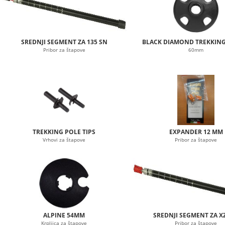
SREDNJI SEGMENT ZA 135 SN
BLACK DIAMOND TREKKING
Pribor za štapove
60mm
TREKKING POLE TIPS
EXPANDER 12 MM
Vrhovi za štapove
Pribor za štapove
ALPINE 54MM
SREDNJI SEGMENT ZA XZ
Krpljica za štapove
Pribor za štapove