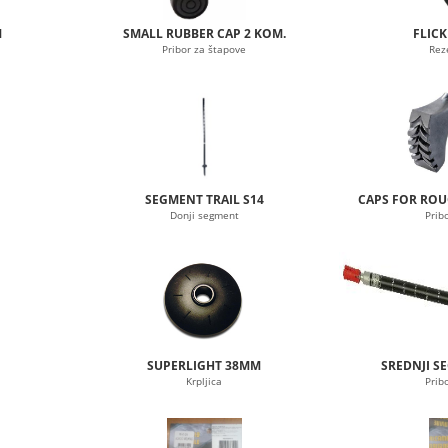
M
SMALL RUBBER CAP 2 KOM.
FLIC
Pribor za štapove
Rez
SEGMENT TRAIL S14
CAPS FOR RO
Donji segment
Prib
SUPERLIGHT 38MM
SREDNJI S
Krpljica
Prib