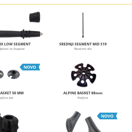
IX LOW SEGMENT
SREDNJI SEGMENT MID S19
djelovi za štapove
Rezervni dio
NOVO
BASKET 50 MM
ALPINE BASKET 88mm
rpljice par
Krpljice
NOVO