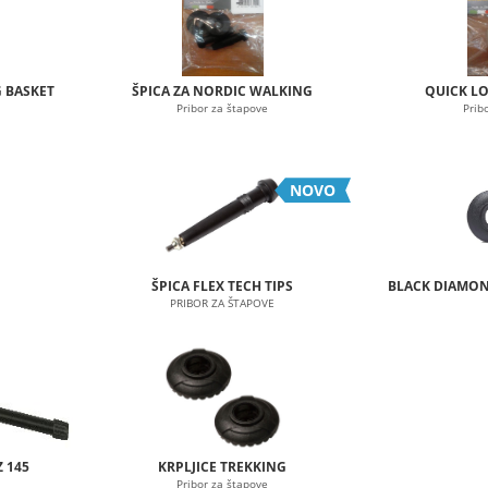
 BASKET
ŠPICA ZA NORDIC WALKING
QUICK L
Pribor za štapove
Prib
NOVO
ŠPICA FLEX TECH TIPS
BLACK DIAMON
PRIBOR ZA ŠTAPOVE
 145
KRPLJICE TREKKING
Pribor za štapove