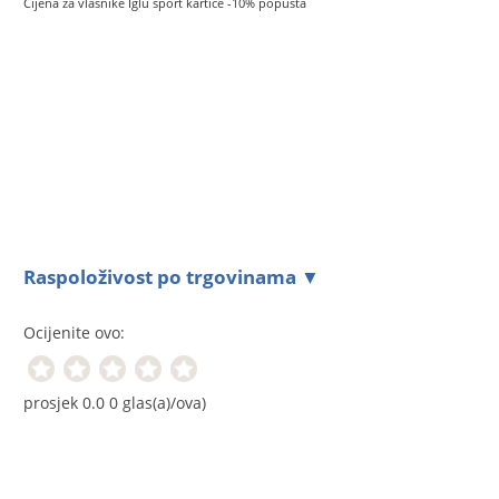
Cijena za vlasnike Iglu šport kartice -10% popusta
Raspoloživost po trgovinama ▼
Ocijenite ovo:
prosjek
0.0
0
glas(a)/ova)