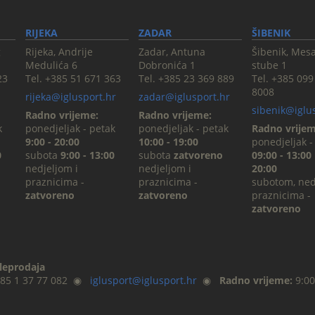
RIJEKA
ZADAR
ŠIBENIK
g
Rijeka, Andrije
Zadar, Antuna
Šibenik, Mes
Medulića 6
Dobronića 1
stube 1
23
Tel. +385 51 671 363
Tel. +385 23 369 889
Tel. +385 099
8008
rijeka@iglusport.hr
zadar@iglusport.hr
sibenik@iglu
Radno vrijeme:
Radno vrijeme:
k
ponedjeljak - petak
ponedjeljak - petak
Radno vrijem
9:00 - 20:00
10:00 - 19:00
ponedjeljak -
0
subota
9:00 - 13:00
subota
zatvoreno
09:00 - 13:00 
nedjeljom i
nedjeljom i
20:00
praznicima -
praznicima -
subotom, ned
zatvoreno
zatvoreno
praznicima -
zatvoreno
eleprodaja
385 1 37 77 082
◉
iglusport@iglusport.hr
◉
Radno vrijeme:
9:00