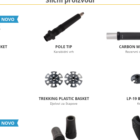
Slični proizvodi
NOVO
SKET
POLE TIP
CARBON M
Karabidni vrh
Rezervni 
TREKKING PLASTIC BASKET
LP-19 
Djelovi za štapove
K
NOVO