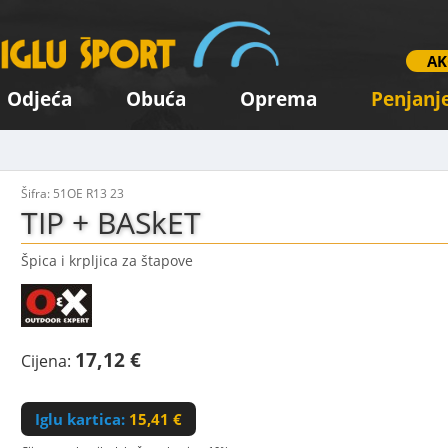
AK
Odjeća
Obuća
Oprema
Penjanj
Šifra: 51OE R13 23
TIP + BASkET
Špica i krpljica za štapove
17,12 €
Cijena:
Iglu kartica:
15,41 €