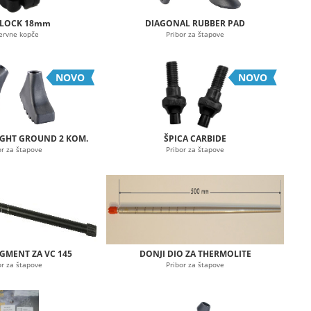
KLOCK 18mm
DIAGONAL RUBBER PAD
ervne kopče
Pribor za štapove
NOVO
NOVO
UGHT GROUND 2 KOM.
ŠPICA CARBIDE
or za štapove
Pribor za štapove
EGMENT ZA VC 145
DONJI DIO ZA THERMOLITE
or za štapove
Pribor za štapove