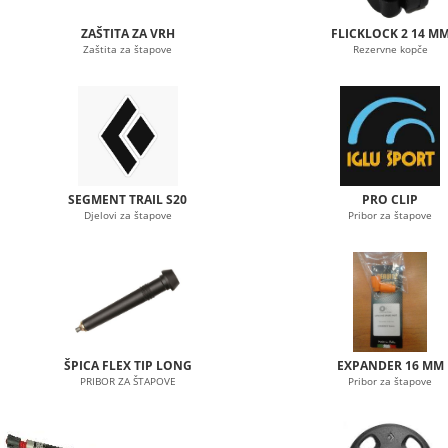
ZAŠTITA ZA VRH
FLICKLOCK 2 14 M
Zaštita za štapove
Rezervne kopče
SEGMENT TRAIL S20
PRO CLIP
Djelovi za štapove
Pribor za štapove
ŠPICA FLEX TIP LONG
EXPANDER 16 MM
PRIBOR ZA ŠTAPOVE
Pribor za štapove