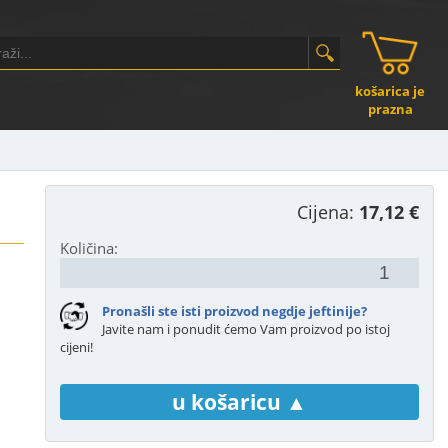
košarica je
prazna
Cijena:
17,12 €
Količina:
Pronašli ste isti proizvod negdje jeftinije?
Javite nam i ponudit ćemo Vam proizvod po istoj
cijeni!
u košaricu ▲