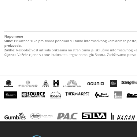
Napomene
Slike:
Prikazane slike proizvoda ponekad su samo informativnog karaktera te postoji 
proizvoda.
Zalihe:
Raspoloživost artikala prikazana na stranicama je isključivo informativnog k
Cijene:
Važeće cijene su one istaknute u trgovinama Iglu športa. Zadržavamo pravo