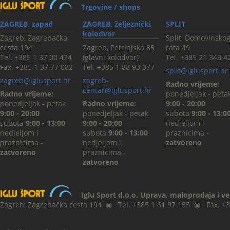
Trgovine / shops
ZAGREB, zapad
ZAGREB, željeznički
SPLIT
kolodvor
Zagreb, Zagrebačka
Split, Domovinsko
cesta 194
Zagreb, Petrinjska 85
rata 49
Tel. +385 1 37 00 434
(glavni kolodvor)
Tel. +385 21 343 4
Fax. +385 1 37 77 082
Tel. +385 1 88 93 377
split@iglusport.hr
zagreb@iglusport.hr
zagreb-
Radno vrijeme:
centar@iglusport.hr
Radno vrijeme:
ponedjeljak - peta
ponedjeljak - petak
Radno vrijeme:
9:00 - 20:00
9:00 - 20:00
ponedjeljak - petak
subota
9:00 - 13:0
subota
9:00 - 13:00
9:00 - 20:00
nedjeljom i
nedjeljom i
subota
9:00 - 13:00
praznicima -
praznicima -
nedjeljom i
zatvoreno
zatvoreno
praznicima -
zatvoreno
Iglu Sport d.o.o. Uprava, maloprodaja i v
Zagreb, Zagrebačka cesta 194
◉
Tel. +385 1 61 97 155
◉
Fax. +