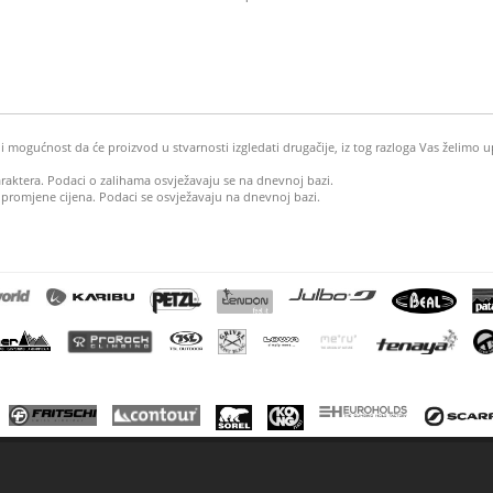
mogućnost da će proizvod u stvarnosti izgledati drugačije, iz tog razloga Vas želimo u
araktera. Podaci o zalihama osvježavaju se na dnevnoj bazi.
 promjene cijena. Podaci se osvježavaju na dnevnoj bazi.