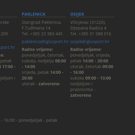
PAKLENICA
OSIJEK
arske
Starigrad Paklenica,
Višnjevac (31220),
F.Tuđmana 14
Stjepana Radića 4
 209
Tel. +385 23 383 445
Tel. +385 31 588 016
paklenica@iglusport.hr
osijek@iglusport.hr
sport.hr
Radno vrijeme:
Radno vrijeme:
e:
ponedjeljak, četvrtak,
ponedjeljak, srijeda,
 petak
subota, nedjelja
08:00
petak
14:00 - 20:00
i 17:00 -
- 14:00
utorak, četvrtak
09:00
srijeda, petak
14:00 -
- 16:00
jeljom i
20:00
subota
09:00 - 13:00
utorak -
zatvoreno
nedjeljom i
praznicima -
zatvoreno
 - 16:00 - ponedjeljak - petak