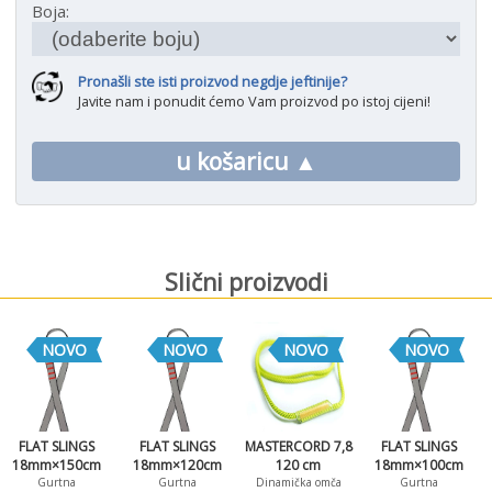
Boja:
Pronašli ste isti proizvod negdje jeftinije?
Javite nam i ponudit ćemo Vam proizvod po istoj cijeni!
u košaricu ▲
Slični proizvodi
NOVO
NOVO
NOVO
NOVO
FLAT SLINGS
FLAT SLINGS
MASTERCORD 7,8
FLAT SLINGS
18mm×150cm
18mm×120cm
120 cm
18mm×100cm
Gurtna
Gurtna
Dinamička omča
Gurtna