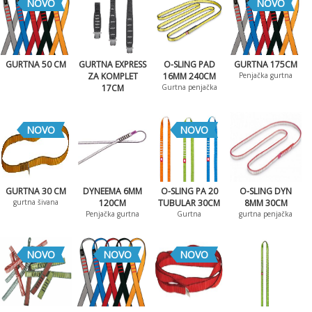
NOVO
NOVO
GURTNA 50 CM
GURTNA EXPRESS
O-SLING PAD
GURTNA 175CM
ZA KOMPLET
16MM 240CM
Penjačka gurtna
17CM
Gurtna penjačka
NOVO
NOVO
GURTNA 30 CM
DYNEEMA 6MM
O-SLING PA 20
O-SLING DYN
gurtna šivana
120CM
TUBULAR 30CM
8MM 30CM
Penjačka gurtna
Gurtna
gurtna penjačka
NOVO
NOVO
NOVO