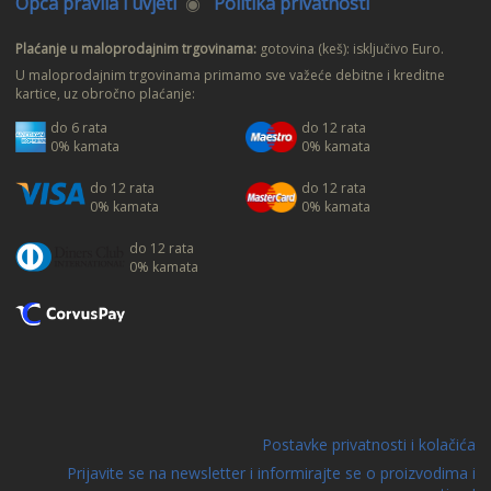
Opća pravila i uvjeti
◉
Politika privatnosti
Plaćanje u maloprodajnim trgovinama:
gotovina (keš): isključivo Euro.
U maloprodajnim trgovinama primamo sve važeće debitne i kreditne
kartice, uz obročno plaćanje:
do 6 rata
do 12 rata
0% kamata
0% kamata
do 12 rata
do 12 rata
0% kamata
0% kamata
do 12 rata
0% kamata
Postavke privatnosti i kolačića
Prijavite se na newsletter i informirajte se o proizvodima i