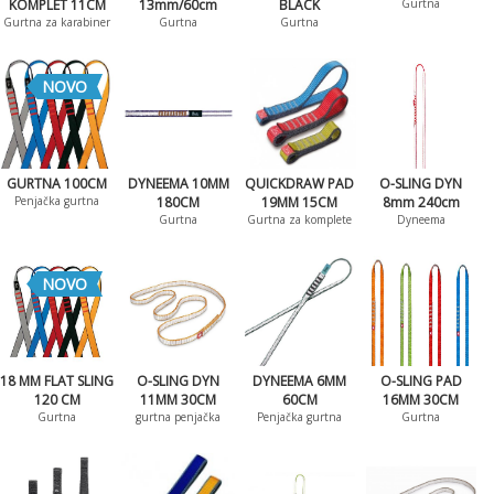
KOMPLET 11CM
13mm/60cm
BLACK
Gurtna
Gurtna za karabiner
Gurtna
Gurtna
NOVO
GURTNA 100CM
DYNEEMA 10MM
QUICKDRAW PAD
O-SLING DYN
Penjačka gurtna
180CM
19MM 15CM
8mm 240cm
Gurtna
Gurtna za komplete
Dyneema
NOVO
18 MM FLAT SLING
O-SLING DYN
DYNEEMA 6MM
O-SLING PAD
120 CM
11MM 30CM
60CM
16MM 30CM
Gurtna
gurtna penjačka
Penjačka gurtna
Gurtna