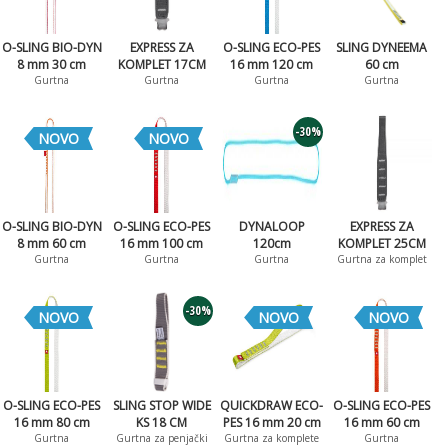
O-SLING BIO-DYN
EXPRESS ZA
O-SLING ECO-PES
SLING DYNEEMA
8 mm 30 cm
KOMPLET 17CM
16 mm 120 cm
60 cm
Gurtna
Gurtna
Gurtna
Gurtna
-30%
NOVO
NOVO
O-SLING BIO-DYN
O-SLING ECO-PES
DYNALOOP
EXPRESS ZA
8 mm 60 cm
16 mm 100 cm
120cm
KOMPLET 25CM
Gurtna
Gurtna
Gurtna
Gurtna za komplet
-30%
NOVO
NOVO
NOVO
O-SLING ECO-PES
SLING STOP WIDE
QUICKDRAW ECO-
O-SLING ECO-PES
16 mm 80 cm
KS 18 CM
PES 16 mm 20 cm
16 mm 60 cm
Gurtna
Gurtna za penjački
Gurtna za komplete
Gurtna