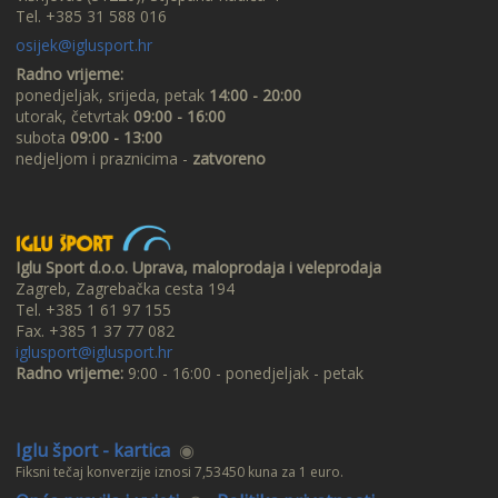
Tel. +385 31 588 016
osijek@iglusport.hr
Radno vrijeme:
ponedjeljak, srijeda, petak
14:00 - 20:00
utorak, četvrtak
09:00 - 16:00
subota
09:00 - 13:00
nedjeljom i praznicima -
zatvoreno
Iglu Sport d.o.o. Uprava, maloprodaja i veleprodaja
Zagreb, Zagrebačka cesta 194
Tel. +385 1 61 97 155
Fax. +385 1 37 77 082
iglusport@iglusport.hr
Radno vrijeme:
9:00 - 16:00 - ponedjeljak - petak
Iglu šport - kartica
◉
Fiksni tečaj konverzije iznosi 7,53450 kuna za 1 euro.