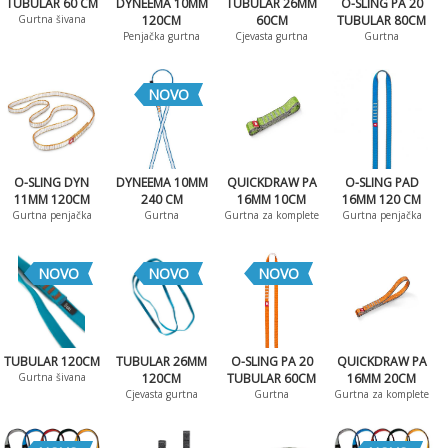
TUBULAR 60 CM
DYNEEMA 10MM
TUBULAR 26MM
O-SLING PA 20
Gurtna šivana
120CM
60CM
TUBULAR 80CM
Penjačka gurtna
Cjevasta gurtna
Gurtna
NOVO
O-SLING DYN
DYNEEMA 10MM
QUICKDRAW PA
O-SLING PAD
11MM 120CM
240 CM
16MM 10CM
16MM 120 CM
Gurtna penjačka
Gurtna
Gurtna za komplete
Gurtna penjačka
NOVO
NOVO
NOVO
TUBULAR 120CM
TUBULAR 26MM
O-SLING PA 20
QUICKDRAW PA
Gurtna šivana
120CM
TUBULAR 60CM
16MM 20CM
Cjevasta gurtna
Gurtna
Gurtna za komplete