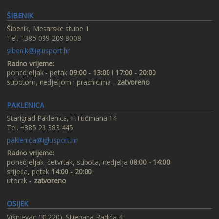
ŠIBENIK
Šibenik, Mesarske stube 1
Tel. +385 099 209 8008
sibenik@iglusport.hr
Radno vrijeme:
ponedjeljak - petak
09:00 - 13:00 i 17:00 - 20:00
subotom, nedjeljom i praznicima -
zatvoreno
PAKLENICA
Starigrad Paklenica, F.Tuđmana 14
Tel. +385 23 383 445
paklenica@iglusport.hr
Radno vrijeme:
ponedjeljak, četvrtak, subota, nedjelja
08:00 - 14:00
srijeda, petak
14:00 - 20:00
utorak -
zatvoreno
OSIJEK
Višnjevac (31220), Stjepana Radića 4