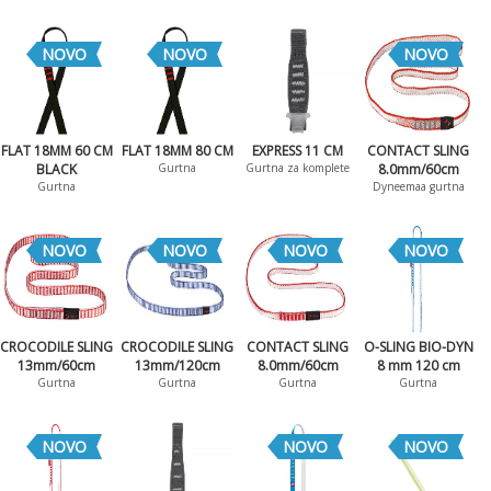
NOVO
NOVO
NOVO
FLAT 18MM 60 CM
FLAT 18MM 80 CM
EXPRESS 11 CM
CONTACT SLING
BLACK
Gurtna
Gurtna za komplete
8.0mm/60cm
Gurtna
Dyneemaa gurtna
NOVO
NOVO
NOVO
NOVO
CROCODILE SLING
CROCODILE SLING
CONTACT SLING
O-SLING BIO-DYN
13mm/60cm
13mm/120cm
8.0mm/60cm
8 mm 120 cm
Gurtna
Gurtna
Gurtna
Gurtna
NOVO
NOVO
NOVO