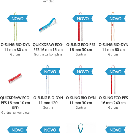
komplet
NOVO
NOVO
NOVO
O-SLING BIO-DYN
QUICKDRAW ECO-
O-SLING ECO-PES
O-SLING BIO-DYN
11 mm 80 cm
PES 16 mm 15 cm
16 mm 30 cm
11 mm 60 cm
Gurtna
Gurtna za komplete
Gurtna
Gurtna
NOVO
NOVO
NOVO
QUICKDRAW ECO-
O-SLING BIO-DYN
O-SLING BIO-DYN
O-SLING ECO-PES
PES 16 mm 10 cm
11 mm 120
11 mm 30 cm
16 mm 240 cm
RED
Gurtna
Gurtna
Gurtna
Gurtna za komplete
NOVO
NOVO
NOVO