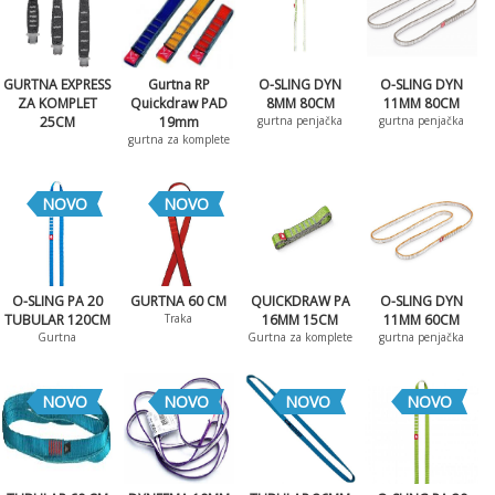
GURTNA EXPRESS
Gurtna RP
O-SLING DYN
O-SLING DYN
ZA KOMPLET
Quickdraw PAD
8MM 80CM
11MM 80CM
25CM
19mm
gurtna penjačka
gurtna penjačka
gurtna za komplete
NOVO
NOVO
O-SLING PA 20
GURTNA 60 CM
QUICKDRAW PA
O-SLING DYN
TUBULAR 120CM
Traka
16MM 15CM
11MM 60CM
Gurtna
Gurtna za komplete
gurtna penjačka
NOVO
NOVO
NOVO
NOVO