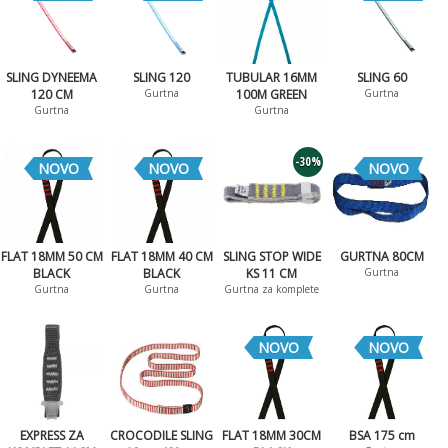
SLING DYNEEMA
SLING 120
TUBULAR 16MM
SLING 60
120 CM
Gurtna
100M GREEN
Gurtna
Gurtna
Gurtna
-30%
NOVO
NOVO
NOVO
FLAT 18MM 50 CM
FLAT 18MM 40 CM
SLING STOP WIDE
GURTNA 80CM
BLACK
BLACK
KS 11 CM
Gurtna
Gurtna
Gurtna
Gurtna za komplete
NOVO
NOVO
EXPRESS ZA
CROCODILE SLING
FLAT 18MM 30CM
BSA 175 cm