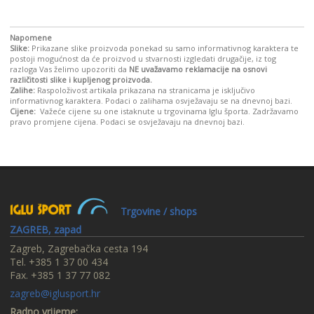
Napomene
Slike:
Prikazane slike proizvoda ponekad su samo informativnog karaktera te
postoji mogućnost da će proizvod u stvarnosti izgledati drugačije, iz tog
razloga Vas želimo upozoriti da
NE uvažavamo reklamacije na osnovi
različitosti slike i kupljenog proizvoda.
Zalihe:
Raspoloživost artikala prikazana na stranicama je isključivo
informativnog karaktera. Podaci o zalihama osvježavaju se na dnevnoj bazi.
Cijene:
Važeće cijene su one istaknute u trgovinama Iglu športa. Zadržavamo
pravo promjene cijena. Podaci se osvježavaju na dnevnoj bazi.
Trgovine / shops
ZAGREB, zapad
Zagreb, Zagrebačka cesta 194
Tel. +385 1 37 00 434
Fax. +385 1 37 77 082
zagreb@iglusport.hr
Radno vrijeme: