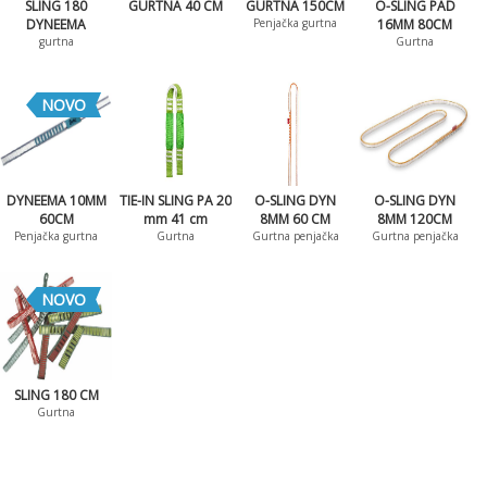
SLING 180
GURTNA 40 CM
GURTNA 150CM
O-SLING PAD
DYNEEMA
Penjačka gurtna
16MM 80CM
gurtna
Gurtna
NOVO
DYNEEMA 10MM
TIE-IN SLING PA 20
O-SLING DYN
O-SLING DYN
60CM
mm 41 cm
8MM 60 CM
8MM 120CM
Penjačka gurtna
Gurtna
Gurtna penjačka
Gurtna penjačka
NOVO
SLING 180 CM
Gurtna