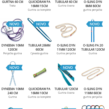
GURTNA 60 CM
QUICKDRAW PA
TUBULAR 60 CM
O-SLING DYN
Traka
16MM 15CM
Gurtna šivana
8MM 80CM
Gurtna za komplete
gurtna penjačka
NOVO
NOVO
NOVO
DYNEEMA 10MM
TUBULAR 26MM
O-SLING DYN
O-SLING PA 20
120CM
60CM
11MM 120CM
TUBULAR 120CM
Penjačka gurtna
Cjevasta gurtna
Gurtna penjačka
Gurtna
NOVO
NOVO
DYNEEMA 10MM
QUICKDRAW PA
TUBULAR 120CM
O-SLING DYN
240 CM
16MM 10CM
Gurtna šivana
11MM 60CM
Gurtna
Gurtna za komplete
gurtna penjačka