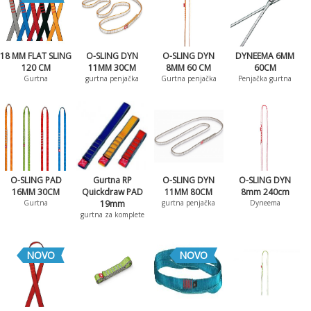
18 MM FLAT SLING
O-SLING DYN
O-SLING DYN
DYNEEMA 6MM
120 CM
11MM 30CM
8MM 60 CM
60CM
Gurtna
gurtna penjačka
Gurtna penjačka
Penjačka gurtna
O-SLING PAD
Gurtna RP
O-SLING DYN
O-SLING DYN
16MM 30CM
Quickdraw PAD
11MM 80CM
8mm 240cm
Gurtna
19mm
gurtna penjačka
Dyneema
gurtna za komplete
NOVO
NOVO