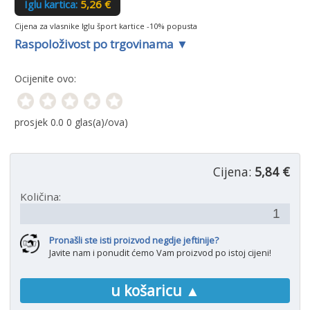
Iglu kartica:
5,26 €
Cijena za vlasnike Iglu šport kartice -10% popusta
Raspoloživost po trgovinama ▼
Ocijenite ovo:
prosjek
0.0
0
glas(a)/ova)
Cijena:
5,84 €
Količina:
Pronašli ste isti proizvod negdje jeftinije?
Javite nam i ponudit ćemo Vam proizvod po istoj cijeni!
u košaricu ▲