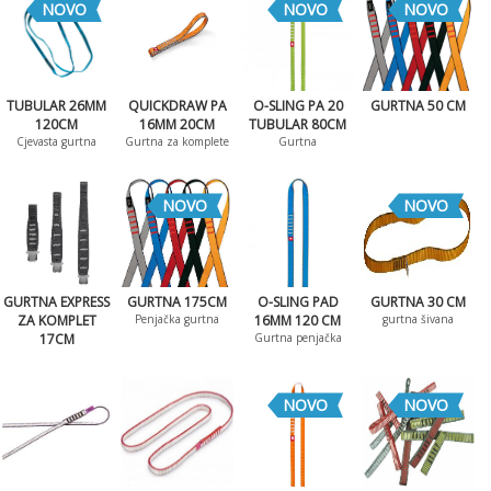
NOVO
NOVO
NOVO
TUBULAR 26MM
QUICKDRAW PA
O-SLING PA 20
GURTNA 50 CM
120CM
16MM 20CM
TUBULAR 80CM
Cjevasta gurtna
Gurtna za komplete
Gurtna
NOVO
NOVO
GURTNA EXPRESS
GURTNA 175CM
O-SLING PAD
GURTNA 30 CM
ZA KOMPLET
Penjačka gurtna
16MM 120 CM
gurtna šivana
17CM
Gurtna penjačka
NOVO
NOVO