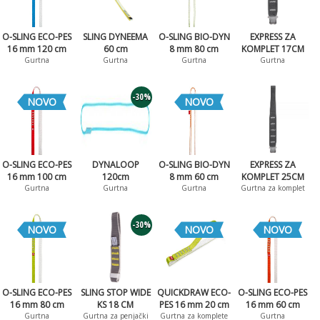
O-SLING ECO-PES
SLING DYNEEMA
O-SLING BIO-DYN
EXPRESS ZA
16 mm 120 cm
60 cm
8 mm 80 cm
KOMPLET 17CM
Gurtna
Gurtna
Gurtna
Gurtna
-30%
NOVO
NOVO
O-SLING ECO-PES
DYNALOOP
O-SLING BIO-DYN
EXPRESS ZA
16 mm 100 cm
120cm
8 mm 60 cm
KOMPLET 25CM
Gurtna
Gurtna
Gurtna
Gurtna za komplet
-30%
NOVO
NOVO
NOVO
O-SLING ECO-PES
SLING STOP WIDE
QUICKDRAW ECO-
O-SLING ECO-PES
16 mm 80 cm
KS 18 CM
PES 16 mm 20 cm
16 mm 60 cm
Gurtna
Gurtna za penjački
Gurtna za komplete
Gurtna