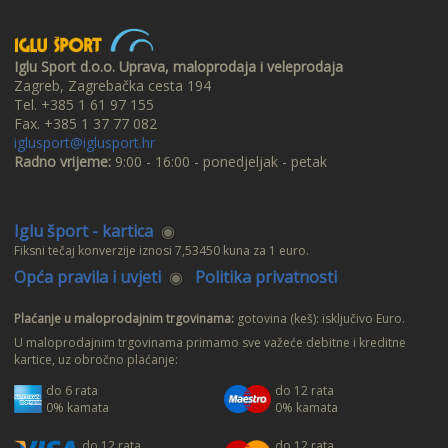
Iglu Sport d.o.o. Uprava, maloprodaja i veleprodaja
Zagreb, Zagrebačka cesta 194
Tel. +385 1 61 97 155
Fax. +385 1 37 77 082
iglusport@iglusport.hr
Radno vrijeme:
9:00 - 16:00 - ponedjeljak - petak
Iglu šport - kartica
◉
Fiksni tečaj konverzije iznosi 7,53450 kuna za 1 euro.
Opća pravila i uvjeti
◉
Politika privatnosti
Plaćanje u maloprodajnim trgovinama:
gotovina (keš): isključivo Euro.
U maloprodajnim trgovinama primamo sve važeće debitne i kreditne
kartice, uz obročno plaćanje:
do 6 rata
do 12 rata
0% kamata
0% kamata
do 12 rata
do 12 rata