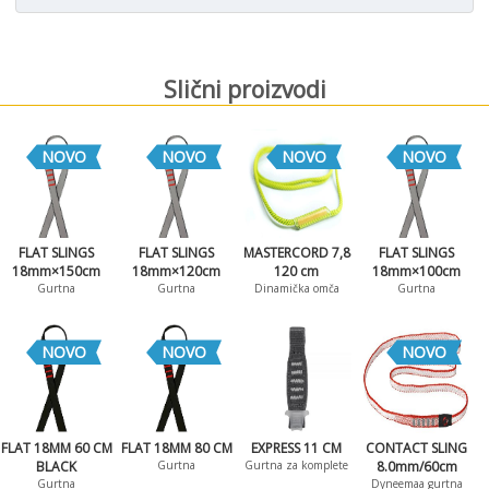
Slični proizvodi
NOVO
NOVO
NOVO
NOVO
FLAT SLINGS
FLAT SLINGS
MASTERCORD 7,8
FLAT SLINGS
18mm×150cm
18mm×120cm
120 cm
18mm×100cm
Gurtna
Gurtna
Dinamička omča
Gurtna
NOVO
NOVO
NOVO
FLAT 18MM 60 CM
FLAT 18MM 80 CM
EXPRESS 11 CM
CONTACT SLING
BLACK
Gurtna
Gurtna za komplete
8.0mm/60cm
Gurtna
Dyneemaa gurtna