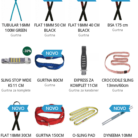
TUBULAR 16MM
FLAT 18MM 50 CM
FLAT 18MM 40 CM
BSA 175 cm
100M GREEN
BLACK
BLACK
Gurtna
Gurtna
Gurtna
Gurtna
-30%
NOVO
SLING STOP WIDE
GURTNA 80CM
EXPRESS ZA
CROCODILE SLING
KS 11 CM
Gurtna
KOMPLET 11CM
13mm/60cm
Gurtna za komplete
Gurtna za karabiner
Gurtna
NOVO
NOVO
NOVO
FLAT 18MM 30CM
GURTNA 150CM
O-SLING PAD
DYNEEMA 10MM