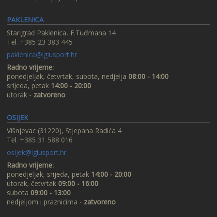
PAKLENICA
Starigrad Paklenica, F.Tuđmana 14
Tel. +385 23 383 445
paklenica@iglusport.hr
Radno vrijeme:
ponedjeljak, četvrtak, subota, nedjelja
08:00 - 14:00
srijeda, petak
14:00 - 20:00
utorak -
zatvoreno
OSIJEK
Višnjevac (31220), Stjepana Radića 4
Tel. +385 31 588 016
osijek@iglusport.hr
Radno vrijeme:
ponedjeljak, srijeda, petak
14:00 - 20:00
utorak, četvrtak
09:00 - 16:00
subota
09:00 - 13:00
nedjeljom i praznicima -
zatvoreno