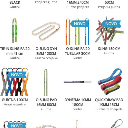
BLACK
Penjačka gurtna
16MM 240CM
60CM
Gurtna
Gurtna penjačka
Penjačka gurtna
NOVO
NOVO
TIE-IN SLING PA 20
O-SLING DYN
O-SLING PA 20
SLING 180 CM
mm 41 cm
8MM 120CM
TUBULAR 30CM
Gurtna
Gurtna
Gurtna penjačka
Gurtna
NOVO
GURTNA 100CM
O-SLING PAD
DYNEEMA 10MM
QUICKDRAW PAD
Penjačka gurtna
16MM 80CM
180CM
19MM 15CM
Gurtna
Gurtna
Gurtna za komplete
NOVO