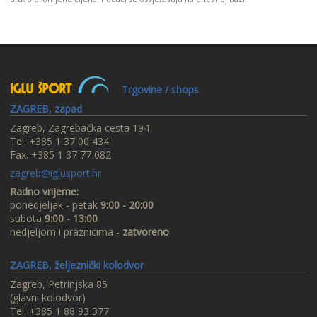
Trgovine / shops
ZAGREB, zapad
Zagreb, Zagrebačka cesta 194
Tel. +385 1 37 00 434
Fax. +385 1 37 77 082
zagreb@iglusport.hr
Radno vrijeme:
ponedjeljak - petak
9:00 - 20:00
subota
9:00 - 13:00
nedjeljom i praznicima -
zatvoreno
ZAGREB, željeznički kolodvor
Zagreb, Petrinjska 85
(glavni kolodvor)
Tel. +385 1 88 93 377