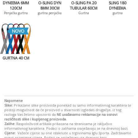
DYNEEMA 6MM
O-SLING DYN
O-SLING PA 20
SLING 180
120CM
8MM 30CM
TUBULAR 60CM
DYNEEMA
Penjačka gurtna
gurtna penjačka
Gurtna
gurtna
NOVO
GURTNA 40 CM
Napomene
Slike:
Prikazane slike proizvoda ponekad su samo informativnog karaktera te
postoji mogućnost da će proizvod u stvarnosti izgledati drugačije, iz tog
razloga Vas želimo upozoriti da
NE uvažavamo reklamacije na osnovi
različitosti slike i kupljenog proizvoda.
Zalihe:
Raspoloživost artikala prikazana na stranicama je isključivo
informativnog karaktera. Podaci o zalihama osvježavaju se na dnevnoj bazi.
Cijene:
Važeće cijene su one istaknute u trgovinama Iglu športa. Zadržavamo
pravo promjene cijena. Podaci se osvježavaju na dnevnoj bazi.